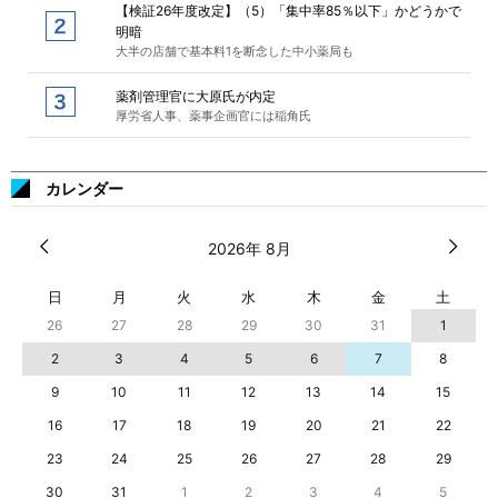
【検証26年度改定】（5）「集中率85％以下」かどうかで
明暗
大半の店舗で基本料1を断念した中小薬局も
薬剤管理官に大原氏が内定
厚労省人事、薬事企画官には稲角氏
カレンダー
2026年 8月
日
月
火
水
木
金
土
26
27
28
29
30
31
1
2
3
4
5
6
7
8
9
10
11
12
13
14
15
16
17
18
19
20
21
22
23
24
25
26
27
28
29
30
31
1
2
3
4
5