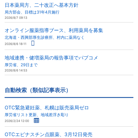
日本薬局方、二十改正へ基本方針
局方部会、目標は31年4月施行
2026/8/7 09:13
オンライン服薬指導ブース、利用薬局を募集
北海道・西興部厚生診療所、村内に薬局なく
2026/8/6 18:11
地域連携・健増薬局の報告事項でパブコメ
厚労省、29日まで
2026/8/6 14:53
自動検索（類似記事表示）
OTC緊急避妊薬、札幌は販売薬局ゼロ
厚労省リスト更新、地域差浮き彫り
2026/2/24 12:00
OTCエピナスチン点眼薬、3月12日発売