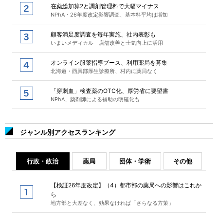
在薬総加算2と調剤管理料で大幅マイナス
NPhA・26年度改定影響調査、基本料平均は増加
顧客満足度調査を毎年実施、社内表彰も
いまいメディカル 店舗改善と士気向上に活用
オンライン服薬指導ブース、利用薬局を募集
北海道・西興部厚生診療所、村内に薬局なく
「穿刺血」検査薬のOTC化、厚労省に要望書
NPhA、薬剤師による補助の明確化も
ジャンル別アクセスランキング
行政・政治
薬局
団体・学術
その他
【検証26年度改定】（4）都市部の薬局への影響はこれか
ら
地方部と大差なく、効果なければ「さらなる方策」