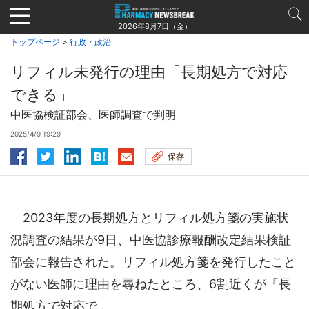
Jump
to
2026年8月7日（金）
navigation
トップページ
>
行政・政治
リフィル未発行の理由「長期処方で対応
できる」
中医協検証部会、医師調査で判明
2025/4/9 19:29
保存
2023年度の長期処方とリフィル処方箋の実施状
況調査の結果が9日、中医協診療報酬改定結果検証
部会に報告された。リフィル処方箋を発行したこと
がない医師に理由を尋ねたところ、6割近くが「長
期処方で対応で...