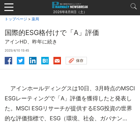
Jump
to
2026年8月8日（土）
navigation
トップページ
>
薬局
国際的ESG格付けで「A」評価
アインHD、昨年に続き
2025/4/10 15:45
保存
アインホールディングスは10日、3月時点のMSCI
ESGレーティングで「A」評価を獲得したと発表し
た。MSCI ESGリサーチが提供するESG投資の世界
的な評価指標で、ESG（環境、社会、ガバナン...