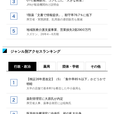
OTC遠隔販売、コンビニに「大きな前進」
JFAが報道機関向け説明会
1類薬「文書で情報提供」、順守率76.7％に低下
厚労省・実態調査、乱用薬の適切販売も微減
地域医療介護支援事業、営業損失2億2900万円
スズケン、26年4～6月期
ジャンル別アクセスランキング
行政・政治
薬局
団体・学術
その他
【検証26年度改定】（5）「集中率85％以下」かどうかで
明暗
大半の店舗で基本料1を断念した中小薬局も
薬剤管理官に大原氏が内定
厚労省人事、薬事企画官には稲角氏
医薬担当審議官に中井氏、初の私大出身