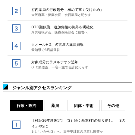
府内薬局の行政処分「極めて重く受け止め」
大阪府薬・伊藤会長、会員薬局と明かす
OTC類似薬、追加負担の例外を明確化
厚労省検討会、医療保険部会に報告へ
クオールHD、名古屋の薬局買収
愛知県で3店舗運営
対象成分にラメルテオン追加
OTC類似薬、一増一減で合計変わらず
ジャンル別アクセスランキング
行政・政治
薬局
団体・学術
その他
【検証26年度改定】（3）続く基本料1の切り崩し、「3の
イ」や2に
3は「ハからロ」へ、集中率計算の見直し影響か