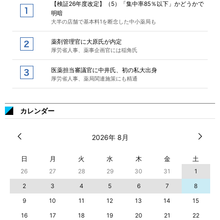
【検証26年度改定】（5）「集中率85％以下」かどうかで
明暗
大半の店舗で基本料1を断念した中小薬局も
薬剤管理官に大原氏が内定
厚労省人事、薬事企画官には稲角氏
医薬担当審議官に中井氏、初の私大出身
厚労省人事、薬局関連施策にも精通
カレンダー
2026年 8月
日
月
火
水
木
金
土
26
27
28
29
30
31
1
2
3
4
5
6
7
8
9
10
11
12
13
14
15
16
17
18
19
20
21
22