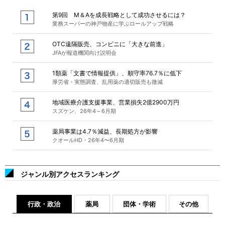
第9回 M＆Aを成長戦略として成功させるには？
業務スーパーの神戸物産に学ぶロールアップ戦略
OTC遠隔販売、コンビニに「大きな前進」
JFAが報道機関向け説明会
1類薬「文書で情報提供」、順守率76.7％に低下
厚労省・実態調査、乱用薬の適切販売も微減
地域医療介護支援事業、営業損失2億2900万円
スズケン、26年4～6月期
薬局事業は4.7％減益、長期処方が影響
クオールHD・26年4〜6月期
ジャンル別アクセスランキング
行政・政治
薬局
団体・学術
その他