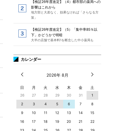
【検証26年度改定】（4）都市部の薬局への
影響はこれから
地方部と大差なく、効果なければ「さらなる方
策」
【検証26年度改定】（5）「集中率85％以
下」かどうかで明暗
大半の店舗で基本料1を断念した中小薬局も
カレンダー
2026年 8月
日
月
火
水
木
金
土
26
27
28
29
30
31
1
2
3
4
5
6
7
8
9
10
11
12
13
14
15
16
17
18
19
20
21
22
23
24
25
26
27
28
29