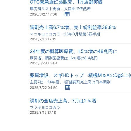
OTC緊急避妊薬販売、1万店舗突破
厚労省リスト更新、人口比で依然差
2026/3/27 17:06
調剤売上高6.7％増、売上総利益率38.8％
マツキヨココカラ・26年3月期第3四半期
2026/2/13 17:15
24年度の概算医療費、1.5％増の48兆円に
厚労省、調剤医療費は1.6％増の8.4兆円
2025/8/29 16:49
薬局増設、スギHDトップ 積極M＆AのDgS上
主要7社・24年度、1店舗調剤売上高は日本調剤
2025/8/22 04:50
調剤の全店売上高、7月は2％増
マツキヨココカラ
2025/8/15 17:18