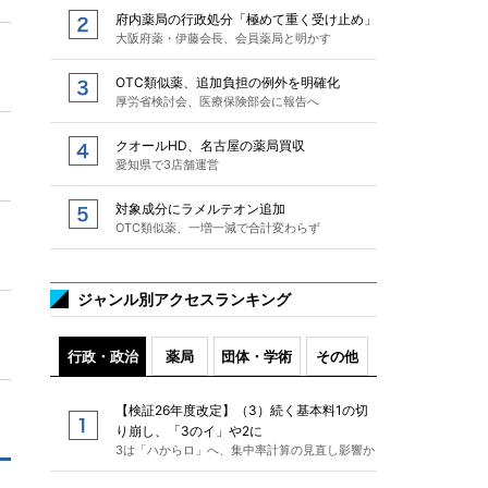
府内薬局の行政処分「極めて重く受け止め」
大阪府薬・伊藤会長、会員薬局と明かす
OTC類似薬、追加負担の例外を明確化
厚労省検討会、医療保険部会に報告へ
クオールHD、名古屋の薬局買収
愛知県で3店舗運営
対象成分にラメルテオン追加
OTC類似薬、一増一減で合計変わらず
ジャンル別アクセスランキング
行政・政治
薬局
団体・学術
その他
【検証26年度改定】（3）続く基本料1の切
り崩し、「3のイ」や2に
3は「ハからロ」へ、集中率計算の見直し影響か