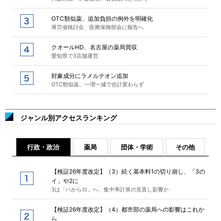
OTC類似薬、追加負担の例外を明確化
厚労省検討会、医療保険部会に報告へ
クオールHD、名古屋の薬局買収
愛知県で3店舗運営
対象成分にラメルテオン追加
OTC類似薬、一増一減で合計変わらず
ジャンル別アクセスランキング
行政・政治
薬局
団体・学術
その他
【検証26年度改定】（3）続く基本料1の切り崩し、「3の
イ」や2に
3は「ハからロ」へ、集中率計算の見直し影響か
【検証26年度改定】（4）都市部の薬局への影響はこれか
ら