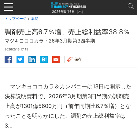
Jump
to
2026年8月6日（木）
navigation
トップページ
>
薬局
調剤売上高6.7％増、売上総利益率38.8％
マツキヨココカラ・26年3月期第3四半期
2026/2/13 17:15
保存
マツキヨココカラ＆カンパニーは13日に開示した
決算説明資料で、2026年3月期第3四半期の調剤売
上高が1301億5600万円（前年同期比6.7％増）とな
ったことを明らかにした。調剤の売上総利益率は
3...