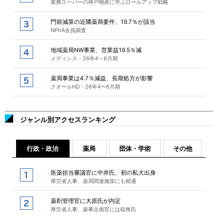
業務スーパーの神戸物産に学ぶロールアップ戦略
門前減算の近隣薬局要件、19.7％が該当
NPhA会員調査
地域薬局NW事業、営業益19.5％減
メディシス・26年4～6月期
薬局事業は4.7％減益、長期処方が影響
クオールHD・26年4〜6月期
ジャンル別アクセスランキング
行政・政治
薬局
団体・学術
その他
医薬担当審議官に中井氏、初の私大出身
厚労省人事、薬局関連施策にも精通
薬剤管理官に大原氏が内定
厚労省人事、薬事企画官には稲角氏