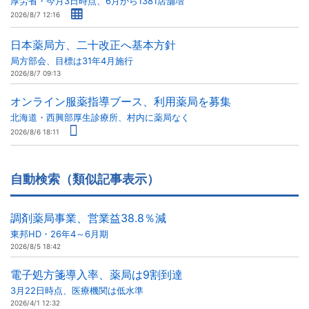
厚労省・今月3日時点、6月から1381店舗増
2026/8/7 12:16
日本薬局方、二十改正へ基本方針
局方部会、目標は31年4月施行
2026/8/7 09:13
オンライン服薬指導ブース、利用薬局を募集
北海道・西興部厚生診療所、村内に薬局なく
2026/8/6 18:11
自動検索（類似記事表示）
調剤薬局事業、営業益38.8％減
東邦HD・26年4～6月期
2026/8/5 18:42
電子処方箋導入率、薬局は9割到達
3月22日時点、医療機関は低水準
2026/4/1 12:32