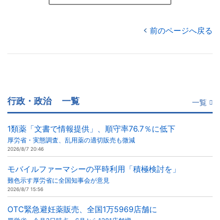
前のページへ戻る
行政・政治
一覧
一覧
1類薬「文書で情報提供」、順守率76.7％に低下
厚労省・実態調査、乱用薬の適切販売も微減
2026/8/7 20:46
モバイルファーマシーの平時利用「積極検討を」
難色示す厚労省に全国知事会が意見
2026/8/7 15:56
OTC緊急避妊薬販売、全国1万5969店舗に