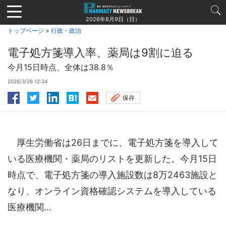
Jump
to
2026年8月9日（日）
navigation
トップページ
>
行政・政治
電子処方箋導入率、薬局は9割に迫る
今月15日時点、全体は38.8％
2026/3/26 12:34
保存
厚生労働省は26日までに、電子処方箋を導入して
いる医療機関・薬局のリストを更新した。今月15日
時点で、電子処方箋の導入施設数は8万2463施設と
なり、オンライン資格確認システムを導入している
医療機関...