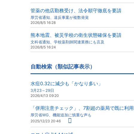
管薬の他店勤務受け、法令順守徹底を要請
厚労省通知、違反事案が複数発覚
2026/8/5 16:28
熊本地震、被災学校の衛生状態確保を要請
文科省通知、学校薬剤師関連業務にも言及
2026/8/5 16:24
自動検索（類似記事表示）
水痘0.32に減少も「かなり多い」
3月23～29日
2026/4/13 09:20
「併用注意チェック」、7割超の薬局で既に利用
厚労省WG、機能追加に慎重な声も
2025/12/23 20:46