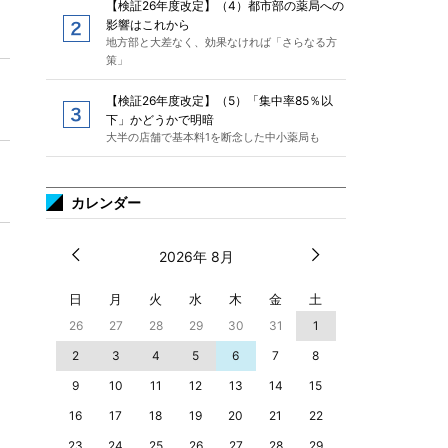
【検証26年度改定】（4）都市部の薬局への
影響はこれから
地方部と大差なく、効果なければ「さらなる方
策」
【検証26年度改定】（5）「集中率85％以
下」かどうかで明暗
大半の店舗で基本料1を断念した中小薬局も
カレンダー
2026年 8月
日
月
火
水
木
金
土
26
27
28
29
30
31
1
2
3
4
5
6
7
8
9
10
11
12
13
14
15
16
17
18
19
20
21
22
23
24
25
26
27
28
29