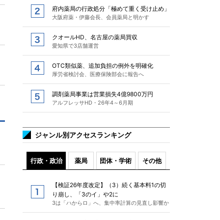
府内薬局の行政処分「極めて重く受け止め」
大阪府薬・伊藤会長、会員薬局と明かす
クオールHD、名古屋の薬局買収
愛知県で3店舗運営
OTC類似薬、追加負担の例外を明確化
厚労省検討会、医療保険部会に報告へ
調剤薬局事業は営業損失4億9800万円
アルフレッサHD・26年4～6月期
ジャンル別アクセスランキング
行政・政治
薬局
団体・学術
その他
【検証26年度改定】（3）続く基本料1の切
り崩し、「3のイ」や2に
3は「ハからロ」へ、集中率計算の見直し影響か