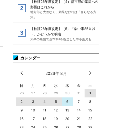
【検証26年度改定】（4）都市部の薬局への
影響はこれから
地方部と大差なく、効果なければ「さらなる方
策」
【検証26年度改定】（5）「集中率85％以
下」かどうかで明暗
大半の店舗で基本料1を断念した中小薬局も
カレンダー
2026年 8月
日
月
火
水
木
金
土
26
27
28
29
30
31
1
2
3
4
5
6
7
8
9
10
11
12
13
14
15
16
17
18
19
20
21
22
23
24
25
26
27
28
29