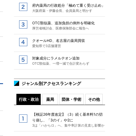
府内薬局の行政処分「極めて重く受け止め」
大阪府薬・伊藤会長、会員薬局と明かす
OTC類似薬、追加負担の例外を明確化
厚労省検討会、医療保険部会に報告へ
クオールHD、名古屋の薬局買収
愛知県で3店舗運営
対象成分にラメルテオン追加
OTC類似薬、一増一減で合計変わらず
ジャンル別アクセスランキング
行政・政治
薬局
団体・学術
その他
【検証26年度改定】（3）続く基本料1の切
り崩し、「3のイ」や2に
3は「ハからロ」へ、集中率計算の見直し影響か