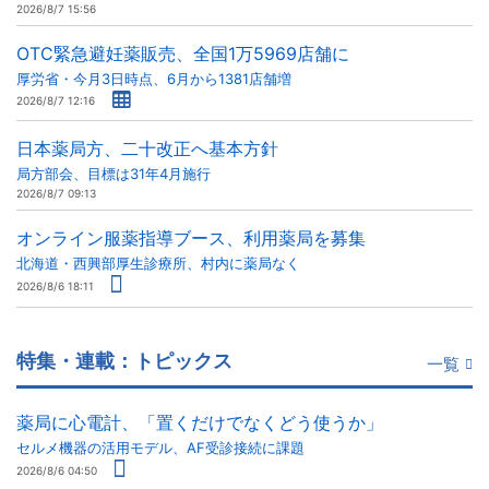
2026/8/7 15:56
OTC緊急避妊薬販売、全国1万5969店舗に
厚労省・今月3日時点、6月から1381店舗増
2026/8/7 12:16
日本薬局方、二十改正へ基本方針
局方部会、目標は31年4月施行
2026/8/7 09:13
オンライン服薬指導ブース、利用薬局を募集
北海道・西興部厚生診療所、村内に薬局なく
2026/8/6 18:11
特集・連載：トピックス
一覧
薬局に心電計、「置くだけでなくどう使うか」
セルメ機器の活用モデル、AF受診接続に課題
2026/8/6 04:50