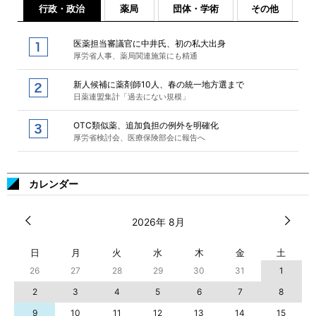
行政・政治
薬局
団体・学術
その他
医薬担当審議官に中井氏、初の私大出身
厚労省人事、薬局関連施策にも精通
新人候補に薬剤師10人、春の統一地方選まで
日薬連盟集計「過去にない規模」
OTC類似薬、追加負担の例外を明確化
厚労省検討会、医療保険部会に報告へ
カレンダー
2026年 8月
日
月
火
水
木
金
土
26
27
28
29
30
31
1
2
3
4
5
6
7
8
9
10
11
12
13
14
15