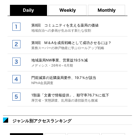
Daily
Weekly
Monthly
第8回 コミュニティを支える薬局の価値
地域自治への参画が生み出す新たな役割
第9回 M＆Aを成長戦略として成功させるには？
業務スーパーの神戸物産に学ぶロールアップ戦略
地域薬局NW事業、営業益19.5％減
メディシス・26年4～6月期
門前減算の近隣薬局要件、19.7％が該当
NPhA会員調査
1類薬「文書で情報提供」、順守率76.7％に低下
厚労省・実態調査、乱用薬の適切販売も微減
ジャンル別アクセスランキング