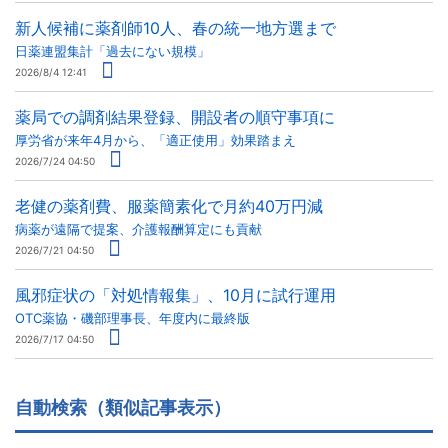
新人候補に薬剤師10人、春の統一地方選まで
日薬連盟集計「過去にない規模」
2026/8/4 12:41
薬局での調剤結果登録、開設者の順守事項に
厚労省が来年4月から、「適正使用」効果踏まえ
2026/7/24 04:50
老健の薬剤費、服薬簡素化で月約40万円減
病薬が遠隔で提案、介護報酬算定にも貢献
2026/7/21 04:50
風邪症状の「対処情報集」、10月に試行運用
OTC薬協・磯部理事長、年度内に最終版
2026/7/17 04:50
自動検索（類似記事表示）