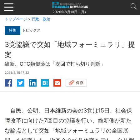
Jump
to
2026年8月10日（月）
navigation
トップページ
>
行政・政治
特集
トピックス
3党協議で突如「地域フォーミュラリ」提
案
維新、OTC類似薬は「次回で打ち切り判断」
2025/5/15 17:32
保存
自民、公明、日本維新の会の3党は15日、社会保
障改革に向けた7回目の協議を行い、維新側が新た
な論点として突如「地域フォーミュラリの全国展