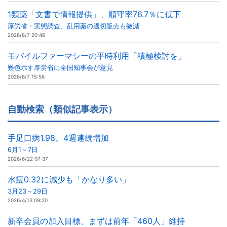
1類薬「文書で情報提供」、順守率76.7％に低下
厚労省・実態調査、乱用薬の適切販売も微減
2026/8/7 20:46
モバイルファーマシーの平時利用「積極検討を」
難色示す厚労省に全国知事会が意見
2026/8/7 15:56
自動検索（類似記事表示）
手足口病1.98、4週連続増加
6月1～7日
2026/6/22 07:37
水痘0.32に減少も「かなり多い」
3月23～29日
2026/4/13 09:20
新卒会員の加入目標、まずは前年「460人」維持