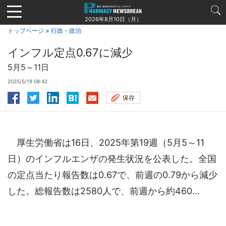
Jump
to
2026年8月10日（月）
navigation
トップページ
>
行政・政治
インフル定点0.67に減少
5月5～11日
2025/5/19 08:42
保存
厚生労働省は16日、2025年第19週（5月5～11
日）のインフルエンザの発生状況を公表した。全国
の定点当たり報告数は0.67で、前週の0.79から減少
した。総報告数は2580人で、前週から約460...