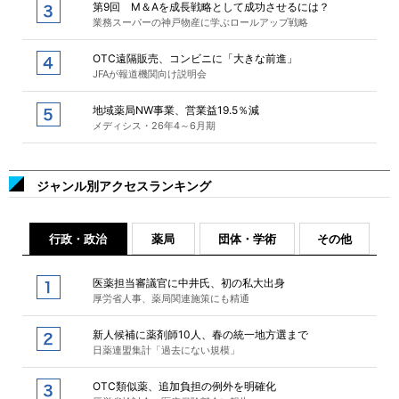
第9回 M＆Aを成長戦略として成功させるには？
業務スーパーの神戸物産に学ぶロールアップ戦略
OTC遠隔販売、コンビニに「大きな前進」
JFAが報道機関向け説明会
地域薬局NW事業、営業益19.5％減
メディシス・26年4～6月期
ジャンル別アクセスランキング
行政・政治
薬局
団体・学術
その他
医薬担当審議官に中井氏、初の私大出身
厚労省人事、薬局関連施策にも精通
新人候補に薬剤師10人、春の統一地方選まで
日薬連盟集計「過去にない規模」
OTC類似薬、追加負担の例外を明確化