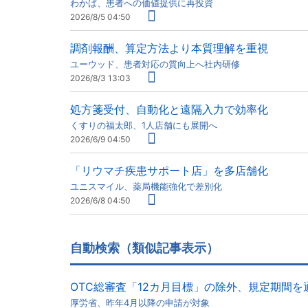
わかば、患者への価値提供に再投資
2026/8/5 04:50
調剤報酬、算定方法より本質理解を重視
ユーウッド、患者対応の質向上へ社内研修
2026/8/3 13:03
処方箋受付、自動化と遠隔入力で効率化
くすりの福太郎、1人店舗にも展開へ
2026/6/9 04:50
「リウマチ疾患サポート店」を多店舗化
ユニスマイル、薬局機能強化で差別化
2026/6/8 04:50
自動検索（類似記事表示）
OTC総審査「12カ月目標」の除外、規定期間を
厚労省、昨年4月以降の申請が対象