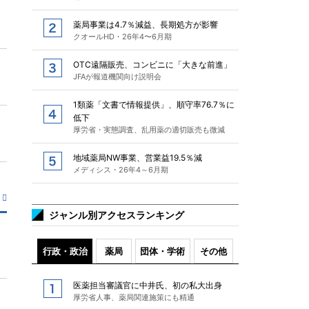
薬局事業は4.7％減益、長期処方が影響
クオールHD・26年4〜6月期
OTC遠隔販売、コンビニに「大きな前進」
JFAが報道機関向け説明会
1類薬「文書で情報提供」、順守率76.7％に
低下
厚労省・実態調査、乱用薬の適切販売も微減
地域薬局NW事業、営業益19.5％減
メディシス・26年4～6月期
ジャンル別アクセスランキング
行政・政治
薬局
団体・学術
その他
医薬担当審議官に中井氏、初の私大出身
厚労省人事、薬局関連施策にも精通