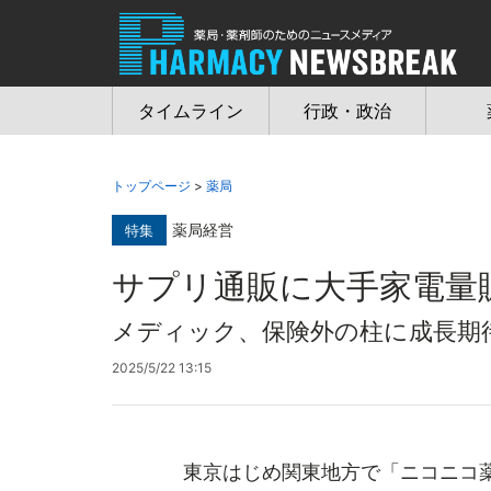
Jump
to
navigation
タイムライン
行政・政治
トップページ
>
薬局
薬局経営
特集
サプリ通販に大手家電量
メディック、保険外の柱に成長期
2025/5/22 13:15
東京はじめ関東地方で「ニコニコ薬