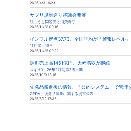
2026/4/3 19:23
サプリ規制巡り審議会開催
紅こうじ問題受け消費者庁
2025/11/28 09:16
インフル定点37.73、全国平均が「警報レベル」
11月10～16日
2025/11/25 09:22
調剤売上高1451億円、大幅増収が継続
スギHD・26年2月期第2四半期
2025/10/9 18:15
先発品撤退後の情報、「公的システム」で管理
GEDA、後発品産業に関する提言公表
2025/8/12 17:36