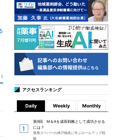
る
アクセスランキング
Daily
Weekly
Monthly
第9回 M＆Aを成長戦略として成功させる
には？
業務スーパーの神戸物産に学ぶロールアップ戦
略