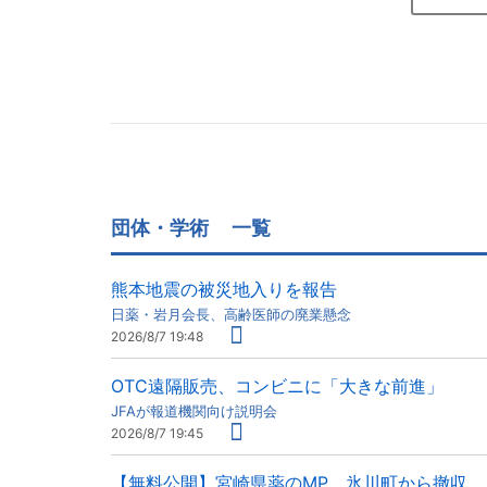
団体・学術
一覧
熊本地震の被災地入りを報告
日薬・岩月会長、高齢医師の廃業懸念
2026/8/7 19:48
OTC遠隔販売、コンビニに「大きな前進」
JFAが報道機関向け説明会
2026/8/7 19:45
【無料公開】宮崎県薬のMP、氷川町から撤収