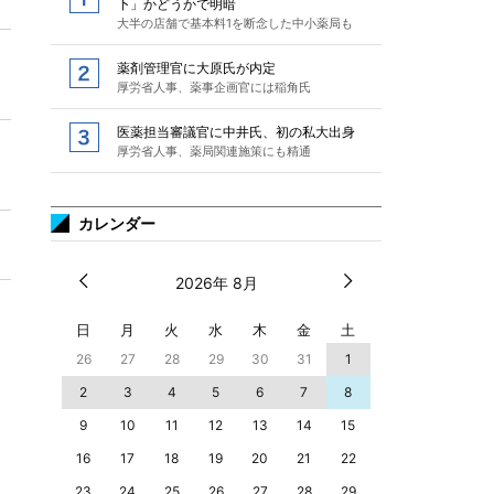
下」かどうかで明暗
大半の店舗で基本料1を断念した中小薬局も
薬剤管理官に大原氏が内定
厚労省人事、薬事企画官には稲角氏
医薬担当審議官に中井氏、初の私大出身
厚労省人事、薬局関連施策にも精通
カレンダー
2026年 8月
日
月
火
水
木
金
土
26
27
28
29
30
31
1
2
3
4
5
6
7
8
9
10
11
12
13
14
15
16
17
18
19
20
21
22
23
24
25
26
27
28
29