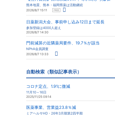
熊本地震、熊本・福岡県薬は活動継続
2026/8/7 15:11
FREE
日薬新潟大会、事前申し込み12日まで延長
参加登録は4000人超え
2026/8/7 14:30
門前減算の近隣薬局要件、19.7％が該当
NPhA会員調査
2026/8/7 13:33
自動検索（類似記事表示）
コロナ定点、1.91に微減
11月10～16日
2025/11/25 09:14
医薬事業、営業益23.8％減
ミアヘルサHD・26年3月期第2四半期