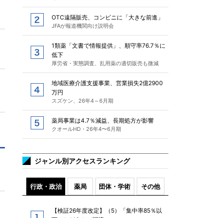
OTC遠隔販売、コンビニに「大きな前進」
JFAが報道機関向け説明会
1類薬「文書で情報提供」、順守率76.7％に
低下
厚労省・実態調査、乱用薬の適切販売も微減
地域医療介護支援事業、営業損失2億2900
万円
スズケン、26年4～6月期
薬局事業は4.7％減益、長期処方が影響
クオールHD・26年4〜6月期
ジャンル別アクセスランキング
行政・政治
薬局
団体・学術
その他
【検証26年度改定】（5）「集中率85％以