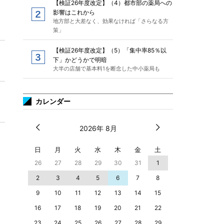
【検証26年度改定】（4）都市部の薬局への
影響はこれから
地方部と大差なく、効果なければ「さらなる方
策」
【検証26年度改定】（5）「集中率85％以
下」かどうかで明暗
大半の店舗で基本料1を断念した中小薬局も
カレンダー
2026年 8月
日
月
火
水
木
金
土
26
27
28
29
30
31
1
2
3
4
5
6
7
8
9
10
11
12
13
14
15
16
17
18
19
20
21
22
23
24
25
26
27
28
29