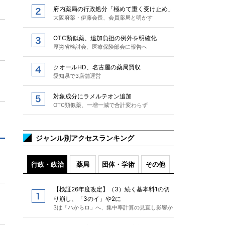
府内薬局の行政処分「極めて重く受け止め」
大阪府薬・伊藤会長、会員薬局と明かす
OTC類似薬、追加負担の例外を明確化
厚労省検討会、医療保険部会に報告へ
クオールHD、名古屋の薬局買収
愛知県で3店舗運営
対象成分にラメルテオン追加
OTC類似薬、一増一減で合計変わらず
ジャンル別アクセスランキング
行政・政治
薬局
団体・学術
その他
【検証26年度改定】（3）続く基本料1の切
り崩し、「3のイ」や2に
3は「ハからロ」へ、集中率計算の見直し影響か