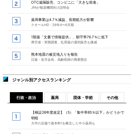
OTC遠隔販売、コンビニに「大きな前進」
JFAが報道機関向け説明会
薬局事業は4.7％減益、長期処方が影響
クオールHD・26年4〜6月期
1類薬「文書で情報提供」、順守率76.7％に低下
厚労省・実態調査、乱用薬の適切販売も微減
熊本地震の被災地入りを報告
日薬・岩月会長、高齢医師の廃業懸念
ジャンル別アクセスランキング
行政・政治
薬局
団体・学術
その他
【検証26年度改定】（5）「集中率85％以下」かどうかで
明暗
大半の店舗で基本料1を断念した中小薬局も