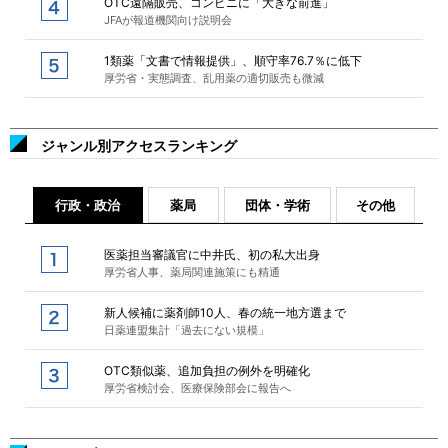
OTC遠隔販売、コンビニに「大きな前進」
JFAが報道機関向け説明会
1類薬「文書で情報提供」、順守率76.7％に低下
厚労省・実態調査、乱用薬の適切販売も微減
ジャンル別アクセスランキング
行政・政治
薬局
団体・学術
その他
医薬担当審議官に中井氏、初の私大出身
厚労省人事、薬局関連施策にも精通
新人候補に薬剤師10人、春の統一地方選まで
日薬連盟集計「過去にない規模」
OTC類似薬、追加負担の例外を明確化
厚労省検討会、医療保険部会に報告へ