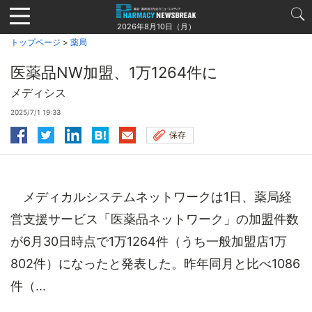
Jump
to
2026年8月10日（月）
navigation
トップページ
>
薬局
医薬品NW加盟、1万1264件に
メディシス
2025/7/1 19:33
保存
メディカルシステムネットワークは1日、薬局経
営支援サービス「医薬品ネットワーク」の加盟件数
が6月30日時点で1万1264件（うち一般加盟店1万
802件）になったと発表した。昨年同月と比べ1086
件（...