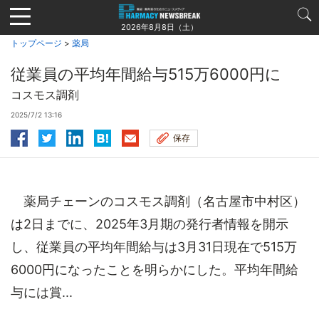
Jump
to
2026年8月8日（土）
navigation
トップページ
>
薬局
従業員の平均年間給与515万6000円に
コスモス調剤
2025/7/2 13:16
保存
薬局チェーンのコスモス調剤（名古屋市中村区）
は2日までに、2025年3月期の発行者情報を開示
し、従業員の平均年間給与は3月31日現在で515万
6000円になったことを明らかにした。平均年間給
与には賞...