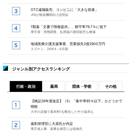
OTC遠隔販売、コンビニに「大きな前進」
JFAが報道機関向け説明会
1類薬「文書で情報提供」、順守率76.7％に低下
厚労省・実態調査、乱用薬の適切販売も微減
地域医療介護支援事業、営業損失2億2900万円
スズケン、26年4～6月期
ジャンル別アクセスランキング
行政・政治
薬局
団体・学術
その他
【検証26年度改定】（5）「集中率85％以下」かどうかで
明暗
大半の店舗で基本料1を断念した中小薬局も
薬剤管理官に大原氏が内定
厚労省人事、薬事企画官には稲角氏