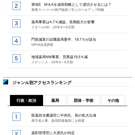
第9回 M＆Aを成長戦略として成功させるには？
業務スーパーの神戸物産に学ぶロールアップ戦略
薬局事業は4.7％減益、長期処方が影響
クオールHD・26年4〜6月期
門前減算の近隣薬局要件、19.7％が該当
NPhA会員調査
地域薬局NW事業、営業益19.5％減
メディシス・26年4～6月期
ジャンル別アクセスランキング
行政・政治
薬局
団体・学術
その他
医薬担当審議官に中井氏、初の私大出身
厚労省人事、薬局関連施策にも精通
薬剤管理官に大原氏が内定