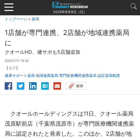
Jump
to
2026年8月9日（日）
navigation
トップページ
>
薬局
1店舗が専門連携、2店舗が地域連携薬局
に
クオールHD、健サポも5店舗追加
2025/7/11 15:32
【タグ】
健康サポート薬局
地域連携薬局
専門医療機関連携薬局
認定薬局制度
保存
クオールホールディングスは11日、クオール薬局
茂原駅前店（千葉県茂原市）が専門医療機関連携薬
局に認定されたと発表した。このほか、2店舗が地