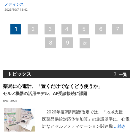
メディシス
2025/10/7 18:42
ペ
1
2
3
4
5
6
7
ー
8
9
次
ジ
トピックス
薬局に心電計、「置くだけでなくどう使うか」
セルメ機器の活用モデル、AF受診接続に課題
8/6 04:50
2026年度調剤報酬改定では、「地域支援・
医薬品供給対応体制加算」の施設基準に、心電
計などセルフメディケーション関連機
...続き