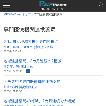
Jump
to
2026年8月7日（金）
navigation
MEDIFAX webトップ
> 専門医療機関連携薬局
専門医療機関連携薬局
各1店舗が地域連携と専門連携に
クオールHD、健サポは新たに7店舗
2026/8/3 16:46
地域連携薬局、3カ月連続の2桁減
厚労省、6月末まとめ
2026/7/24 12:05
トモズ初の専門医療機関連携薬局
川崎の関東労災病院前店
2026/7/21 15:30
地域連携薬局40軒減、2カ月連続で大幅減