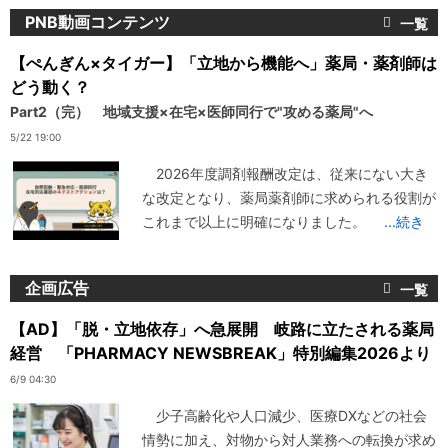
PNB動画コンテンツ
【ぺんぎん×タイガー】「立地から機能へ」薬局・薬剤師は
どう動く？
Part2（完） 地域支援×在宅×医師同行で"攻める薬局"へ
5/22 19:00
2026年度調剤報酬改定は、従来にない大き
な改定となり、薬局薬剤師に求められる役割が
これまで以上に明確になりました。
...続き
企画広告
【AD】「脱・立地依存」へ急展開 岐路に立たされる薬局
経営 「PHARMACY NEWSBREAK」特別編集2026より
6/9 04:30
少子高齢化や人口減少、医療DXなどの社会
情勢に加え、対物から対人業務への転換が求め