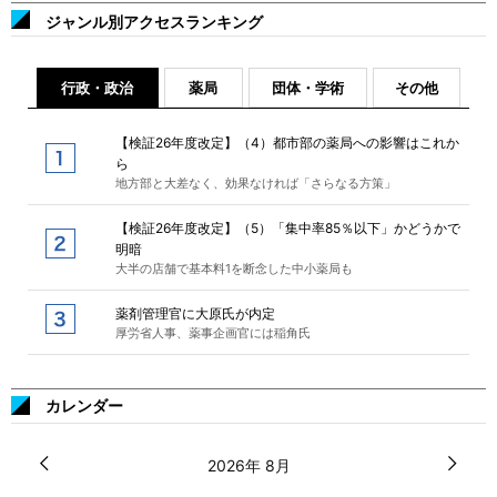
ジャンル別アクセスランキング
行政・政治
薬局
団体・学術
その他
【検証26年度改定】（4）都市部の薬局への影響はこれか
ら
地方部と大差なく、効果なければ「さらなる方策」
【検証26年度改定】（5）「集中率85％以下」かどうかで
明暗
大半の店舗で基本料1を断念した中小薬局も
薬剤管理官に大原氏が内定
厚労省人事、薬事企画官には稲角氏
カレンダー
2026年 8月