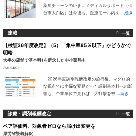
薬局チェーンのいまいメディカルサポート（仙
台市太白区）は今後も、医療モール内を
...続き
連載
【検証26年度改定】（5）「集中率85％以下」かどうかで
明暗
大半の店舗で基本料1を断念した中小薬局も
7/31 04:50
2026年度調剤報酬改定の施行後、マクロ的
な視点では小幅な変動だった調剤基本料への影
響も、企業単位で見れば、大打撃を被
...続き
診療・調剤報酬改定
ベア評価料、対象者ゼロなら届け出変更を
厚労省疑義解釈