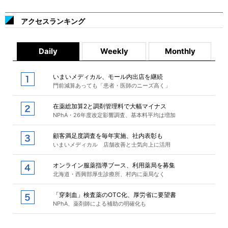
アクセスランキング
Daily
Weekly
Monthly
いまいメディカル、モール内出店を継続
門前減算あっても「患者・医師のニーズ高く」
在薬総加算2と調剤管理料で大幅マイナス
NPhA・26年度改定影響調査、基本料平均は増加
顧客満足度調査を毎年実施、社内表彰も
いまいメディカル 店舗改善と士気向上に活用
オンライン服薬指導ブース、利用薬局を募集
北海道・西興部厚生診療所、村内に薬局なく
「穿刺血」検査薬のOTC化、厚労省に要望書
NPhA、薬剤師による補助の明確化も