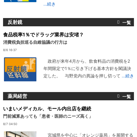
...続き
反射鏡
食品税率1％でドラッグ業界は安堵？
消費税負担巡る自維協議の行方は
8/6 16:37
政府が来年4月から、飲食料品の消費税を2
年間限定で1％に引き下げる基本方針を閣議決
定した。 与野党内の異論を押し切って
...続き
薬局経営
いまいメディカル、モール内出店を継続
門前減算あっても「患者・医師のニーズ高く」
8/7 04:50
宮城県を中心に「オレンジ薬局」を展開する