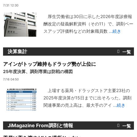
7/31 12:30
厚生労働省は30日に示した2026年度診療報
酬改定の疑義解釈資料（その11）で、調剤ベー
スアップ評価料などの対象職員数
...続き
決算集計
アインがトップ維持もドラッグ勢が上位に
25年度決算、調剤専業は防戦の構図
7/16 04:50
上場する薬局・ドラッグストア主要23社の
2025年度決算が15日までに出そろった。調剤
関連事業の売上高は、最大手のアイ
...続き
JiMagazine From調剤と情報