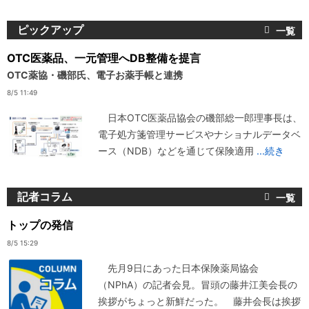
ピックアップ
OTC医薬品、一元管理へDB整備を提言
OTC薬協・磯部氏、電子お薬手帳と連携
8/5 11:49
日本OTC医薬品協会の磯部総一郎理事長は、
電子処方箋管理サービスやナショナルデータベ
ース（NDB）などを通じて保険適用
...続き
記者コラム
トップの発信
8/5 15:29
先月9日にあった日本保険薬局協会
（NPhA）の記者会見。冒頭の藤井江美会長の
挨拶がちょっと新鮮だった。 藤井会長は挨拶