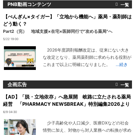
PNB動画コンテンツ
【ぺんぎん×タイガー】「立地から機能へ」薬局・薬剤師は
どう動く？
Part2（完） 地域支援×在宅×医師同行で"攻める薬局"へ
5/22 19:00
2026年度調剤報酬改定は、従来にない大き
な改定となり、薬局薬剤師に求められる役割が
これまで以上に明確になりました。
...続き
企画広告
【AD】「脱・立地依存」へ急展開 岐路に立たされる薬局
経営 「PHARMACY NEWSBREAK」特別編集2026より
6/9 04:30
少子高齢化や人口減少、医療DXなどの社会
情勢に加え、対物から対人業務への転換が求め