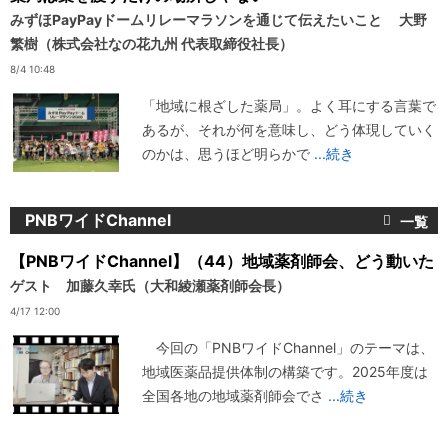
みずほPayPayドームリレーマラソンを通じて伝えたいこと 大野
繁樹（株式会社なの花九州 代表取締役社長）
8/4 10:48
「地域に根ざした薬局」。よく耳にする言葉で
あるが、それが何を意味し、どう体現していく
のかは、思うほど明らかで
...続き
PNBワイドChannel
【PNBワイドChannel】（44）地域薬剤師会、どう動いた
ゲスト 加藤久幸氏（大和綾瀬薬剤師会長）
4/17 12:00
今回の「PNBワイドChannel」のテーマは、
地域医薬品提供体制の構築です。2025年度は
全国各地の地域薬剤師会でさ
...続き