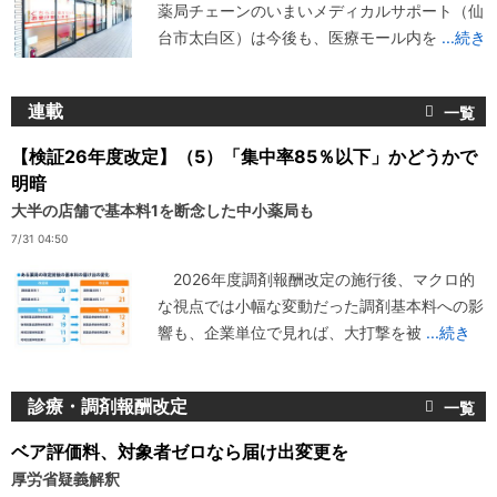
薬局チェーンのいまいメディカルサポート（仙
台市太白区）は今後も、医療モール内を
...続き
連載
【検証26年度改定】（5）「集中率85％以下」かどうかで
明暗
大半の店舗で基本料1を断念した中小薬局も
7/31 04:50
2026年度調剤報酬改定の施行後、マクロ的
な視点では小幅な変動だった調剤基本料への影
響も、企業単位で見れば、大打撃を被
...続き
診療・調剤報酬改定
ベア評価料、対象者ゼロなら届け出変更を
厚労省疑義解釈