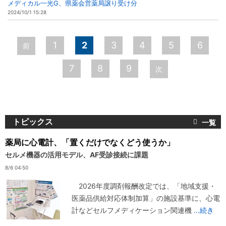
メディカル一光G、県薬会営薬局譲り受け分
2024/10/1 15:28
ペ
1
2
3
4
5
6
前
ー
7
8
9
次
ジ
トピックス
薬局に心電計、「置くだけでなくどう使うか」
セルメ機器の活用モデル、AF受診接続に課題
8/6 04:50
2026年度調剤報酬改定では、「地域支援・
医薬品供給対応体制加算」の施設基準に、心電
計などセルフメディケーション関連機
...続き