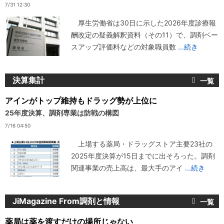
7/31 12:30
厚生労働省は30日に示した2026年度診療報
酬改定の疑義解釈資料（その11）で、調剤ベー
スアップ評価料などの対象職員数
...続き
決算集計
アインがトップ維持もドラッグ勢が上位に
25年度決算、調剤専業は防戦の構図
7/16 04:50
上場する薬局・ドラッグストア主要23社の
2025年度決算が15日までに出そろった。調剤
関連事業の売上高は、最大手のアイ
...続き
JiMagazine From調剤と情報
薬局は薬を渡すだけの場所じゃない