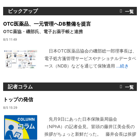
ピックアップ
OTC医薬品、一元管理へDB整備を提言
OTC薬協・磯部氏、電子お薬手帳と連携
8/5 11:49
日本OTC医薬品協会の磯部総一郎理事長は、
電子処方箋管理サービスやナショナルデータベ
ース（NDB）などを通じて保険適用
...続き
記者コラム
トップの発信
8/5 15:29
先月9日にあった日本保険薬局協会
（NPhA）の記者会見。冒頭の藤井江美会長の
挨拶がちょっと新鮮だった。 藤井会長は挨拶