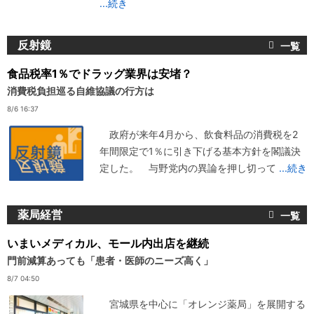
...続き
反射鏡
食品税率1％でドラッグ業界は安堵？
消費税負担巡る自維協議の行方は
8/6 16:37
政府が来年4月から、飲食料品の消費税を2
年間限定で1％に引き下げる基本方針を閣議決
定した。 与野党内の異論を押し切って
...続き
薬局経営
いまいメディカル、モール内出店を継続
門前減算あっても「患者・医師のニーズ高く」
8/7 04:50
宮城県を中心に「オレンジ薬局」を展開する