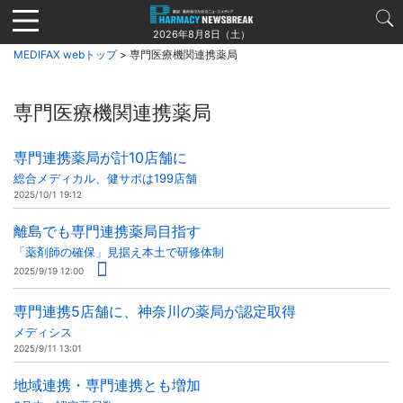
Jump
to
2026年8月8日（土）
navigation
MEDIFAX webトップ
> 専門医療機関連携薬局
専門医療機関連携薬局
専門連携薬局が計10店舗に
総合メディカル、健サポは199店舗
2025/10/1 19:12
離島でも専門連携薬局目指す
「薬剤師の確保」見据え本土で研修体制
2025/9/19 12:00
専門連携5店舗に、神奈川の薬局が認定取得
メディシス
2025/9/11 13:01
地域連携・専門連携とも増加