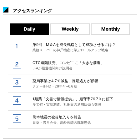
アクセスランキング
Daily
Weekly
Monthly
第9回 M＆Aを成長戦略として成功させるには？
業務スーパーの神戸物産に学ぶロールアップ戦略
OTC遠隔販売、コンビニに「大きな前進」
JFAが報道機関向け説明会
薬局事業は4.7％減益、長期処方が影響
クオールHD・26年4〜6月期
1類薬「文書で情報提供」、順守率76.7％に低下
厚労省・実態調査、乱用薬の適切販売も微減
熊本地震の被災地入りを報告
日薬・岩月会長、高齢医師の廃業懸念