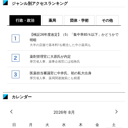
ジャンル別アクセスランキング
行政・政治
薬局
団体・学術
その他
【検証26年度改定】（5）「集中率85％以下」かどうかで
明暗
大半の店舗で基本料1を断念した中小薬局も
薬剤管理官に大原氏が内定
厚労省人事、薬事企画官には稲角氏
医薬担当審議官に中井氏、初の私大出身
厚労省人事、薬局関連施策にも精通
カレンダー
2026年 8月
日
月
火
水
木
金
土