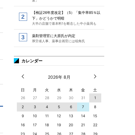
策」
【検証26年度改定】（5）「集中率85％以
下」かどうかで明暗
大半の店舗で基本料1を断念した中小薬局も
薬剤管理官に大原氏が内定
厚労省人事、薬事企画官には稲角氏
カレンダー
2026年 8月
日
月
火
水
木
金
土
26
27
28
29
30
31
1
2
3
4
5
6
7
8
9
10
11
12
13
14
15
16
17
18
19
20
21
22
23
24
25
26
27
28
29