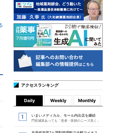
る
アクセスランキング
Daily
Weekly
Monthly
いまいメディカル、モール内出店を継続
門前減算あっても「患者・医師のニーズ高く」
在薬総加算2と調剤管理料で大幅マイナス