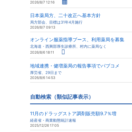
2026/8/7 12:16
日本薬局方、二十改正へ基本方針
局方部会、目標は31年4月施行
2026/8/7 09:13
オンライン服薬指導ブース、利用薬局を募集
北海道・西興部厚生診療所、村内に薬局なく
2026/8/6 18:11
地域連携・健増薬局の報告事項でパブコメ
厚労省、29日まで
2026/8/6 14:53
自動検索（類似記事表示）
11月のドラッグストア調剤販売額9.7％増
経産省・商業動態統計速報
2025/12/26 17:05