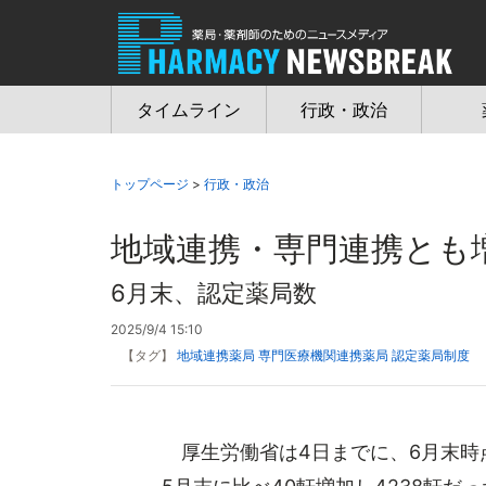
Jump
to
navigation
タイムライン
行政・政治
トップページ
>
行政・政治
地域連携・専門連携とも
6月末、認定薬局数
2025/9/4 15:10
【タグ】
地域連携薬局
専門医療機関連携薬局
認定薬局制度
厚生労働省は4日までに、6月末時