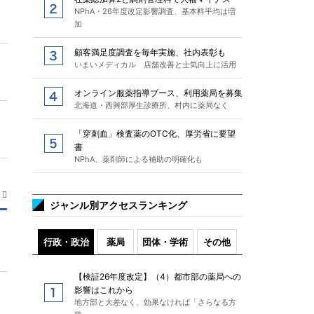
NPhA・26年度改定影響調査、基本料平均は増
加
顧客満足度調査を毎年実施、社内表彰も
いまいメディカル 店舗改善と士気向上に活用
オンライン服薬指導ブース、利用薬局を募集
北海道・西興部厚生診療所、村内に薬局なく
「穿刺血」検査薬のOTC化、厚労省に要望
書
NPhA、薬剤師による補助の明確化も
ジャンル別アクセスランキング
行政・政治
薬局
団体・学術
その他
【検証26年度改定】（4）都市部の薬局への
影響はこれから
地方部と大差なく、効果なければ「さらなる方