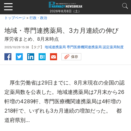
Jump
to
2026年8月8日（土）
navigation
トップページ
>
行政・政治
地域・専門連携薬局、3カ月連続の伸び
厚労省まとめ、8月末時点
【タグ】
地域連携薬局
専門医療機関連携薬局
認定薬局制度
2025/10/29 15:38
保存
厚生労働省は29日までに、8月末現在の全国の認
定薬局数を公表した。地域連携薬局は7月末から26
軒増の4289軒、専門医療機関連携薬局は4軒増の
218軒で、いずれも3カ月連続の増加だった。 都
道府県別...