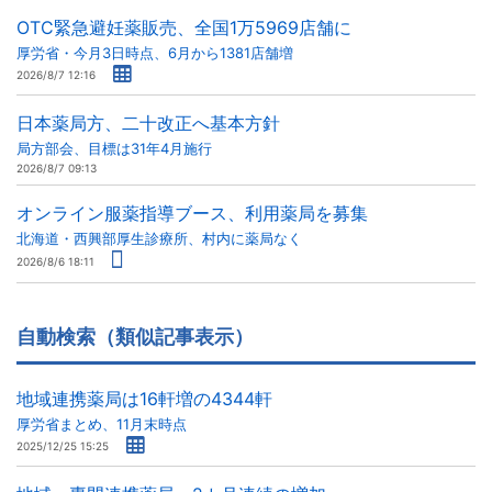
OTC緊急避妊薬販売、全国1万5969店舗に
厚労省・今月3日時点、6月から1381店舗増
2026/8/7 12:16
日本薬局方、二十改正へ基本方針
局方部会、目標は31年4月施行
2026/8/7 09:13
オンライン服薬指導ブース、利用薬局を募集
北海道・西興部厚生診療所、村内に薬局なく
2026/8/6 18:11
自動検索（類似記事表示）
地域連携薬局は16軒増の4344軒
厚労省まとめ、11月末時点
2025/12/25 15:25