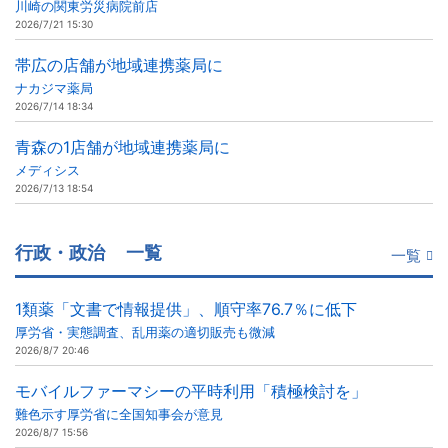
川崎の関東労災病院前店
2026/7/21 15:30
帯広の店舗が地域連携薬局に
ナカジマ薬局
2026/7/14 18:34
青森の1店舗が地域連携薬局に
メディシス
2026/7/13 18:54
行政・政治
一覧
一覧
1類薬「文書で情報提供」、順守率76.7％に低下
厚労省・実態調査、乱用薬の適切販売も微減
2026/8/7 20:46
モバイルファーマシーの平時利用「積極検討を」
難色示す厚労省に全国知事会が意見
2026/8/7 15:56