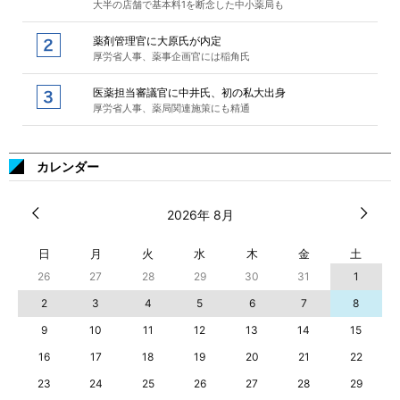
大半の店舗で基本料1を断念した中小薬局も
薬剤管理官に大原氏が内定
厚労省人事、薬事企画官には稲角氏
医薬担当審議官に中井氏、初の私大出身
厚労省人事、薬局関連施策にも精通
カレンダー
2026年 8月
日
月
火
水
木
金
土
26
27
28
29
30
31
1
2
3
4
5
6
7
8
9
10
11
12
13
14
15
16
17
18
19
20
21
22
23
24
25
26
27
28
29