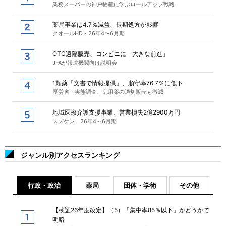
業務スーパーの神戸物産に学ぶロールアップ戦略
薬局事業は4.7％減益、長期処方が影響
クオールHD・26年4〜6月期
OTC遠隔販売、コンビニに「大きな前進」
JFAが報道機関向け説明会
1類薬「文書で情報提供」、順守率76.7％に低下
厚労省・実態調査、乱用薬の適切販売も微減
地域医療介護支援事業、営業損失2億2900万円
スズケン、26年4～6月期
ジャンル別アクセスランキング
行政・政治
薬局
団体・学術
その他
【検証26年度改定】（5）「集中率85％以下」かどうかで
明暗