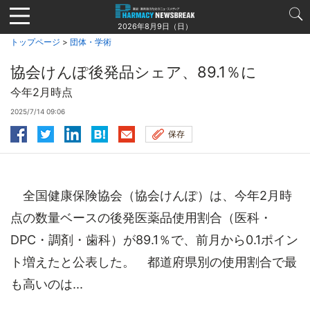
Jump
to
2026年8月9日（日）
navigation
トップページ
>
団体・学術
協会けんぽ後発品シェア、89.1％に
今年2月時点
2025/7/14 09:06
保存
全国健康保険協会（協会けんぽ）は、今年2月時
点の数量ベースの後発医薬品使用割合（医科・
DPC・調剤・歯科）が89.1％で、前月から0.1ポイン
ト増えたと公表した。 都道府県別の使用割合で最
も高いのは...