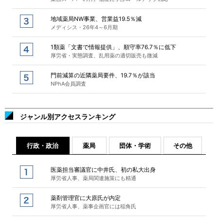
地域薬局NW事業、営業益19.5％減
メディシス・26年4～6月期
1類薬「文書で情報提供」、順守率76.7％に低下
厚労省・実態調査、乱用薬の適切販売も微減
門前減算の近隣薬局要件、19.7％が該当
NPhA会員調査
ジャンル別アクセスランキング
行政・政治
薬局
団体・学術
その他
医薬担当審議官に中井氏、初の私大出身
厚労省人事、薬局関連施策にも精通
薬剤管理官に大原氏が内定
厚労省人事、薬事企画官には稲角氏