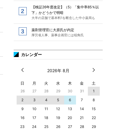
【検証26年度改定】（5）「集中率85％以
下」かどうかで明暗
大半の店舗で基本料1を断念した中小薬局も
薬剤管理官に大原氏が内定
厚労省人事、薬事企画官には稲角氏
カレンダー
2026年 8月
日
月
火
水
木
金
土
26
27
28
29
30
31
1
2
3
4
5
6
7
8
9
10
11
12
13
14
15
16
17
18
19
20
21
22
23
24
25
26
27
28
29