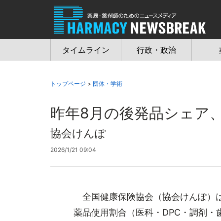
Jump
to
navigation
タイムライン
行政・政治
トップページ
>
団体・学術
昨年8月の後発品シェア、
協会けんぽ
2026/1/21 09:04
全国健康保険協会（協会けんぽ）は
薬品使用割合（医科・DPC・調剤・歯