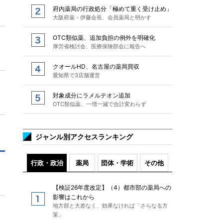
府内薬局の行政処分「極めて重く受け止め」
大阪府薬・伊藤会長、会員薬局と明かす
OTC類似薬、追加負担の例外を明確化
厚労省検討会、医療保険部会に報告へ
クオールHD、名古屋の薬局買収
愛知県で3店舗運営
対象成分にラメルテオン追加
OTC類似薬、一増一減で合計変わらず
ジャンル別アクセスランキング
行政・政治
薬局
団体・学術
その他
【検証26年度改定】（4）都市部の薬局への
影響はこれから
地方部と大差なく、効果なければ「さらなる方
策」