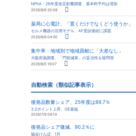
NPhA・26年度改定影響調査、基本料平均は増加
2026/8/6 20:08
薬局に心電計、「置くだけでなくどう使うか」
セルメ機器の活用モデル、AF受診接続に課題
2026/8/6 04:50
集中率・地域別で地域貢献に「大差なし」
大阪府薬調査、「門前減算」の妥当性を疑問視
2026/8/5 19:07
自動検索（類似記事表示）
後発品数量シェア、25年度は89.7％
3.2ポイント上昇、GE薬協
2026/7/6 09:14
後発品シェア微減、90.2％に
協会けんぽ、1月