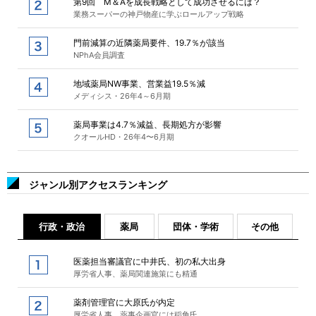
第9回 M＆Aを成長戦略として成功させるには？
業務スーパーの神戸物産に学ぶロールアップ戦略
門前減算の近隣薬局要件、19.7％が該当
NPhA会員調査
地域薬局NW事業、営業益19.5％減
メディシス・26年4～6月期
薬局事業は4.7％減益、長期処方が影響
クオールHD・26年4〜6月期
ジャンル別アクセスランキング
行政・政治
薬局
団体・学術
その他
医薬担当審議官に中井氏、初の私大出身
厚労省人事、薬局関連施策にも精通
薬剤管理官に大原氏が内定
厚労省人事、薬事企画官には稲角氏