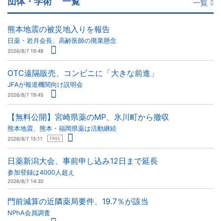
団体・学術
一覧
一覧
熊本地震の被災地入りを報告
日薬・岩月会長、高齢医師の廃業懸念
2026/8/7 19:48
OTC遠隔販売、コンビニに「大きな前進」
JFAが報道機関向け説明会
2026/8/7 19:45
【無料公開】宮崎県薬のMP、氷川町から撤収
熊本地震、熊本・福岡県薬は活動継続
2026/8/7 15:11
FREE
日薬新潟大会、事前申し込み12日まで延長
参加登録は4000人超え
2026/8/7 14:30
門前減算の近隣薬局要件、19.7％が該当
NPhA会員調査