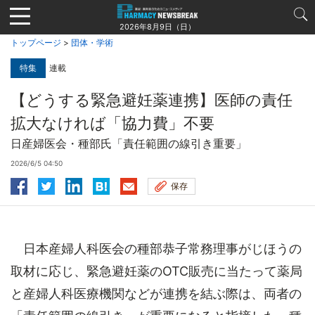
Jump
to
2026年8月9日（日）
navigation
トップページ
>
団体・学術
特集
連載
【どうする緊急避妊薬連携】医師の責任
拡大なければ「協力費」不要
日産婦医会・種部氏「責任範囲の線引き重要」
2026/6/5 04:50
保存
日本産婦人科医会の種部恭子常務理事がじほうの
取材に応じ、緊急避妊薬のOTC販売に当たって薬局
と産婦人科医療機関などが連携を結ぶ際は、両者の