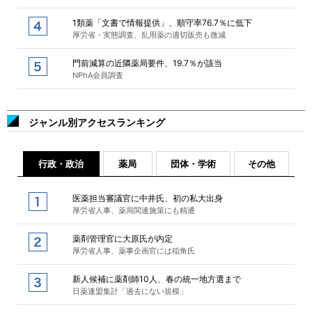
1類薬「文書で情報提供」、順守率76.7％に低下
厚労省・実態調査、乱用薬の適切販売も微減
門前減算の近隣薬局要件、19.7％が該当
NPhA会員調査
ジャンル別アクセスランキング
行政・政治
薬局
団体・学術
その他
医薬担当審議官に中井氏、初の私大出身
厚労省人事、薬局関連施策にも精通
薬剤管理官に大原氏が内定
厚労省人事、薬事企画官には稲角氏
新人候補に薬剤師10人、春の統一地方選まで
日薬連盟集計「過去にない規模」