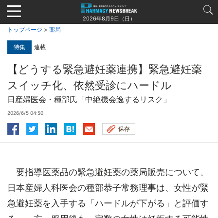
Jump
to
2026年8月9日（日）
navigation
トップページ
>
薬局
特集
連載
【どうする緊急避妊薬連携】緊急避妊薬
スイッチ化、依然受診にハードル
日産婦医会・種部氏「中絶機会逸するリスク」
2026/6/5 04:50
保存
要指導医薬品の緊急避妊薬の薬局販売について、
日本産婦人科医会の種部恭子常務理事は、女性が緊
急避妊薬を入手する「ハードルが下がる」と評価す