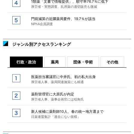
1類薬「文書で情報提供」、順守率76.7％に低下
厚労省・実態調査、乱用薬の適切販売も微減
門前減算の近隣薬局要件、19.7％が該当
NPhA会員調査
ジャンル別アクセスランキング
行政・政治
薬局
団体・学術
その他
医薬担当審議官に中井氏、初の私大出身
厚労省人事、薬局関連施策にも精通
薬剤管理官に大原氏が内定
厚労省人事、薬事企画官には稲角氏
新人候補に薬剤師10人、春の統一地方選まで
日薬連盟集計「過去にない規模」