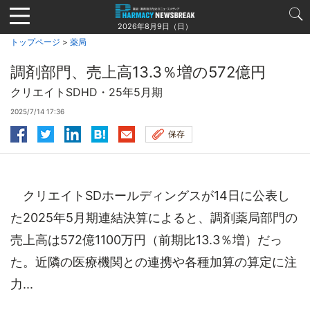
Jump
to
2026年8月9日（日）
navigation
トップページ
>
薬局
調剤部門、売上高13.3％増の572億円
クリエイトSDHD・25年5月期
2025/7/14 17:36
保存
クリエイトSDホールディングスが14日に公表し
た2025年5月期連結決算によると、調剤薬局部門の
売上高は572億1100万円（前期比13.3％増）だっ
た。近隣の医療機関との連携や各種加算の算定に注
力...