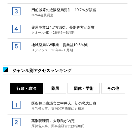
門前減算の近隣薬局要件、19.7％が該当
NPhA会員調査
薬局事業は4.7％減益、長期処方が影響
クオールHD・26年4〜6月期
地域薬局NW事業、営業益19.5％減
メディシス・26年4～6月期
ジャンル別アクセスランキング
行政・政治
薬局
団体・学術
その他
医薬担当審議官に中井氏、初の私大出身
厚労省人事、薬局関連施策にも精通
薬剤管理官に大原氏が内定
厚労省人事、薬事企画官には稲角氏