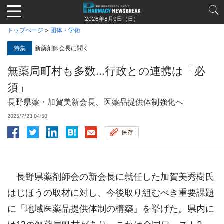
Jump
to
2026年8月9日（日）
navigation
トップページ
>
団体・学術
特集
新薬剤師会長に聞く
無薬局町村も多数…行政との連携は「必
須」
長野県薬・加賀美新会長、医薬品提供体制強化へ
2025/7/23 04:50
保存
長野県薬剤師会の新会長に就任した加賀美秀樹氏
はじほうの取材に対し、今後取り組むべき重要課題
に「地域医薬品提供体制の構築」を挙げた。県内に