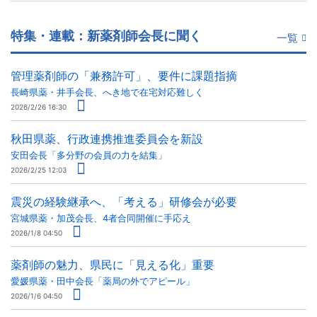
特集・連載：新薬剤師会長に聞く
一覧
管理薬剤師の「兼務許可」、要件に課題指摘
長崎県薬・井手会長、へき地で在宅対応難しく
2026/2/26 16:30
秋田県薬、行政連携推進委員会を新設
安田会長「多分野の会員の力を結集」
2026/2/25 12:03
震災の経験継承へ、「考える」研修会が必要
宮城県薬・加茂会長、4者合同開催に手応え
2026/1/8 04:50
薬剤師の魅力、県民に「見える化」重要
愛媛県薬・田中会長「薬局の外でアピール」
2026/1/6 04:50