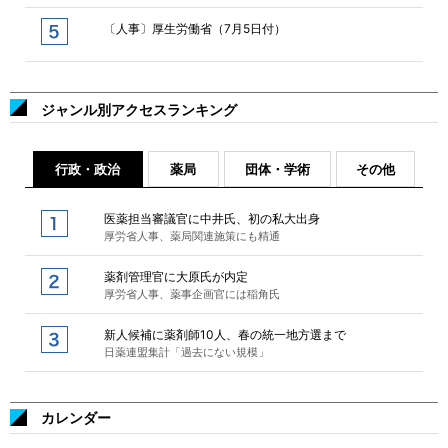
〔人事〕厚生労働省（7月5日付）
ジャンル別アクセスランキング
行政・政治
薬局
団体・学術
その他
医薬担当審議官に中井氏、初の私大出身
厚労省人事、薬局関連施策にも精通
薬剤管理官に大原氏が内定
厚労省人事、薬事企画官には稲角氏
新人候補に薬剤師10人、春の統一地方選まで
日薬連盟集計「過去にない規模」
カレンダー