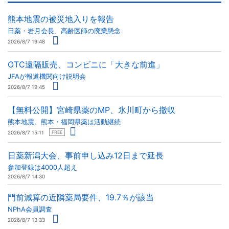
熊本地震の被災地入りを報告
日薬・岩月会長、高齢医師の廃業懸念
2026/8/7 19:48
OTC遠隔販売、コンビニに「大きな前進」
JFAが報道機関向け説明会
2026/8/7 19:45
【無料公開】宮崎県薬のMP、氷川町から撤収
熊本地震、熊本・福岡県薬は活動継続
2026/8/7 15:11
FREE
日薬新潟大会、事前申し込み12日まで延長
参加登録は4000人超え
2026/8/7 14:30
門前減算の近隣薬局要件、19.7％が該当
NPhA会員調査
2026/8/7 13:33