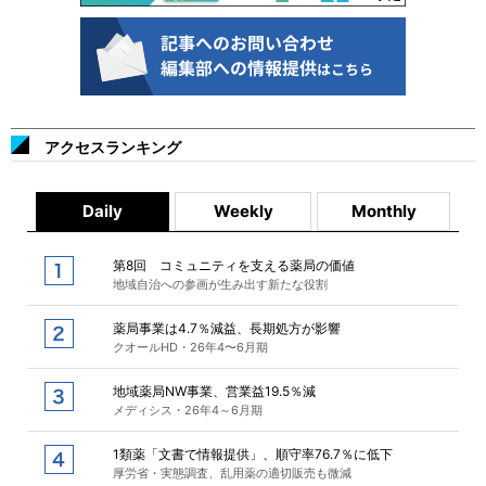
アクセスランキング
Daily
Weekly
Monthly
第8回 コミュニティを支える薬局の価値
地域自治への参画が生み出す新たな役割
薬局事業は4.7％減益、長期処方が影響
クオールHD・26年4〜6月期
地域薬局NW事業、営業益19.5％減
メディシス・26年4～6月期
1類薬「文書で情報提供」、順守率76.7％に低下
厚労省・実態調査、乱用薬の適切販売も微減