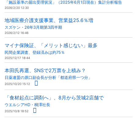
「施設基準の届出受理状況」（2025年6月1日現在）集計分析報告
2026/2/20 12:30
地域医療介護支援事業、営業益25.6％増
スズケン・26年3月期第3四半期
2026/2/12 16:46
マイナ保険証、「メリット感じない」最多
民間企業調査、登録済みは約75％
2025/12/17 18:44
本田氏再選、SNSで2万票を上積み？
日薬連盟の原口副会長が分析「都道府県一つ分」
2025/10/20 15:12
「食材起点に調剤へ」、8月から茨城2店舗で
ウエルシアHD・桐澤社長
2025/10/8 18:52