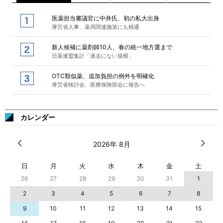
医薬担当審議官に中井氏、初の私大出身
厚労省人事、薬局関連施策にも精通
新人候補に薬剤師10人、春の統一地方選まで
日薬連盟集計「過去にない規模」
OTC類似薬、追加負担の例外を明確化
厚労省検討会、医療保険部会に報告へ
カレンダー
2026年 8月
日
月
火
水
木
金
土
26
27
28
29
30
31
1
2
3
4
5
6
7
8
9
10
11
12
13
14
15