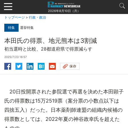
Jump
to
2026年8月10日（月）
navigation
トップページ
>
行政・政治
特集
選挙特集
本田氏の得票、地元熊本は3割減
初当選時と比較、28都道府県で得票減らす
2025/7/23 16:57
保存
20日投開票された参院選で再選を決めた本田顕子
氏の得票数は15万2519票（案分票の小数点以下は
四捨五入）だった。日本薬剤師連盟の組織内候補の
得票数としては、2022年夏の神谷政幸氏を超えた