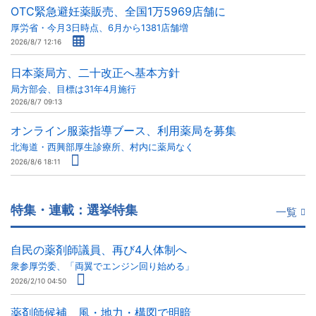
OTC緊急避妊薬販売、全国1万5969店舗に
厚労省・今月3日時点、6月から1381店舗増
2026/8/7 12:16
日本薬局方、二十改正へ基本方針
局方部会、目標は31年4月施行
2026/8/7 09:13
オンライン服薬指導ブース、利用薬局を募集
北海道・西興部厚生診療所、村内に薬局なく
2026/8/6 18:11
特集・連載：選挙特集
一覧
自民の薬剤師議員、再び4人体制へ
衆参厚労委、「両翼でエンジン回り始める」
2026/2/10 04:50
薬剤師候補、風・地力・構図で明暗