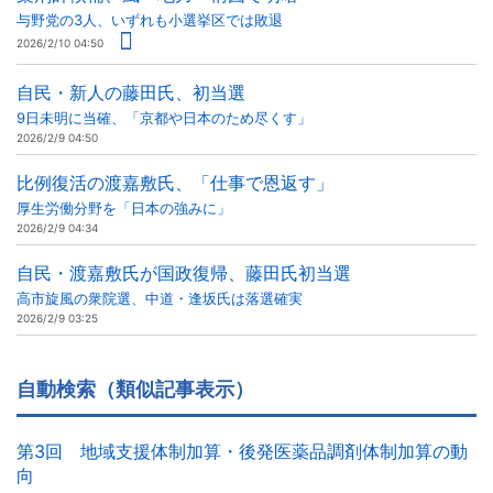
与野党の3人、いずれも小選挙区では敗退
2026/2/10 04:50
自民・新人の藤田氏、初当選
9日未明に当確、「京都や日本のため尽くす」
2026/2/9 04:50
比例復活の渡嘉敷氏、「仕事で恩返す」
厚生労働分野を「日本の強みに」
2026/2/9 04:34
自民・渡嘉敷氏が国政復帰、藤田氏初当選
高市旋風の衆院選、中道・逢坂氏は落選確実
2026/2/9 03:25
自動検索（類似記事表示）
第3回 地域支援体制加算・後発医薬品調剤体制加算の動
向