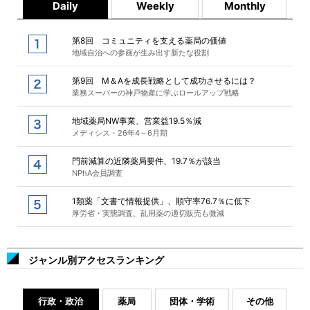
Daily
Weekly
Monthly
第8回 コミュニティを支える薬局の価値
地域自治への参画が生み出す新たな役割
第9回 M＆Aを成長戦略として成功させるには？
業務スーパーの神戸物産に学ぶロールアップ戦略
地域薬局NW事業、営業益19.5％減
メディシス・26年4～6月期
門前減算の近隣薬局要件、19.7％が該当
NPhA会員調査
1類薬「文書で情報提供」、順守率76.7％に低下
厚労省・実態調査、乱用薬の適切販売も微減
ジャンル別アクセスランキング
行政・政治
薬局
団体・学術
その他