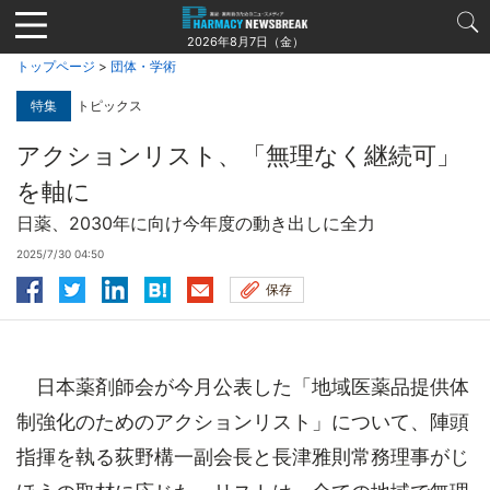
Jump
to
2026年8月7日（金）
navigation
トップページ
>
団体・学術
特集
トピックス
アクションリスト、「無理なく継続可」
を軸に
日薬、2030年に向け今年度の動き出しに全力
2025/7/30 04:50
保存
日本薬剤師会が今月公表した「地域医薬品提供体
制強化のためのアクションリスト」について、陣頭
指揮を執る荻野構一副会長と長津雅則常務理事がじ