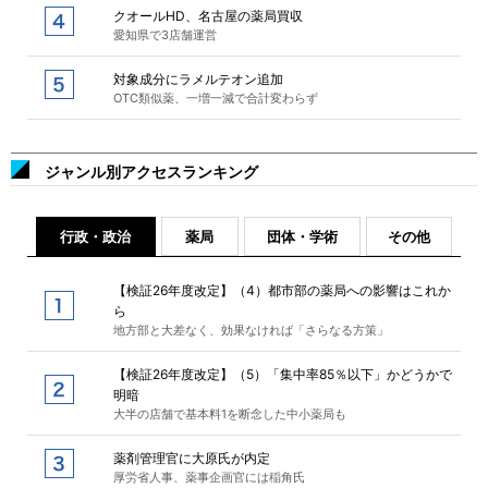
クオールHD、名古屋の薬局買収
愛知県で3店舗運営
対象成分にラメルテオン追加
OTC類似薬、一増一減で合計変わらず
ジャンル別アクセスランキング
行政・政治
薬局
団体・学術
その他
【検証26年度改定】（4）都市部の薬局への影響はこれか
ら
地方部と大差なく、効果なければ「さらなる方策」
【検証26年度改定】（5）「集中率85％以下」かどうかで
明暗
大半の店舗で基本料1を断念した中小薬局も
薬剤管理官に大原氏が内定
厚労省人事、薬事企画官には稲角氏