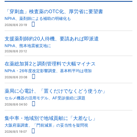
「穿刺血」検査薬のOTC化、厚労省に要望書
NPhA、薬剤師による補助の明確化も
2026/8/6 20:19
支援薬剤師約20人待機、要請あれば即派遣
NPhA、熊本地震被災地に
2026/8/6 20:12
在薬総加算2と調剤管理料で大幅マイナス
NPhA・26年度改定影響調査、基本料平均は増加
2026/8/6 20:08
薬局に心電計、「置くだけでなくどう使うか」
セルメ機器の活用モデル、AF受診接続に課題
2026/8/6 04:50
集中率・地域別で地域貢献に「大差なし」
大阪府薬調査、「門前減算」の妥当性を疑問視
2026/8/5 19:07