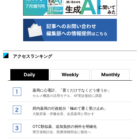
アクセスランキング
Daily
Weekly
Monthly
薬局に心電計、「置くだけでなくどう使うか」
セルメ機器の活用モデル、AF受診接続に課題
府内薬局の行政処分「極めて重く受け止め」
大阪府薬・伊藤会長、会員薬局と明かす
OTC類似薬、追加負担の例外を明確化
厚労省検討会、医療保険部会に報告へ