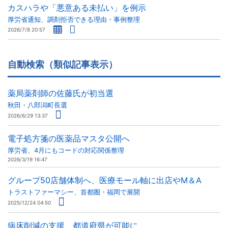
カスハラや「悪意ある未払い」を例示
厚労省通知、調剤拒否できる理由・事例整理
2026/7/8 20:57
自動検索（類似記事表示）
薬局薬剤師の佐藤氏が初当選
秋田・八郎潟町長選
2026/6/29 13:37
電子処方箋の医薬品マスタ公開へ
厚労省、4月にもコードの対応関係整理
2026/3/19 16:47
グループ50店舗体制へ、医療モール軸に出店やM＆A
トラストファーマシー、首都圏・福岡で展開
2025/12/24 04:50
病床削減の支援、都道府県が可能に