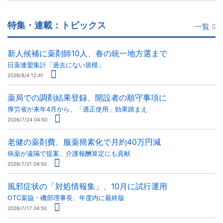
特集・連載：トピックス
一覧
新人候補に薬剤師10人、春の統一地方選まで
日薬連盟集計「過去にない規模」
2026/8/4 12:41
薬局での調剤結果登録、開設者の順守事項に
厚労省が来年4月から、「適正使用」効果踏まえ
2026/7/24 04:50
老健の薬剤費、服薬簡素化で月約40万円減
病薬が遠隔で提案、介護報酬算定にも貢献
2026/7/21 04:50
風邪症状の「対処情報集」、10月に試行運用
OTC薬協・磯部理事長、年度内に最終版
2026/7/17 04:50