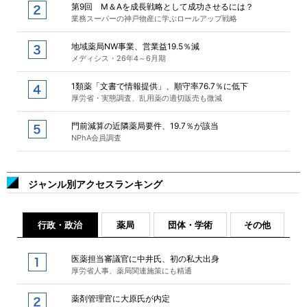
第9回 M＆Aを成長戦略として成功させるには？
業務スーパーの神戸物産に学ぶロールアップ戦略
地域薬局NW事業、営業益19.5％減
メディシス・26年4～6月期
1類薬「文書で情報提供」、順守率76.7％に低下
厚労省・実態調査、乱用薬の適切販売も微減
門前減算の近隣薬局要件、19.7％が該当
NPhA会員調査
ジャンル別アクセスランキング
行政・政治
薬局
団体・学術
その他
医薬担当審議官に中井氏、初の私大出身
厚労省人事、薬局関連施策にも精通
薬剤管理官に大原氏が内定