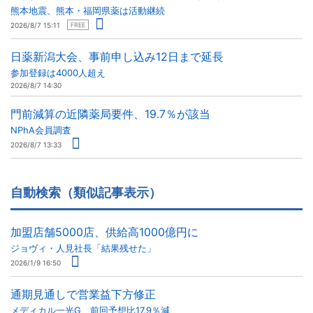
熊本地震、熊本・福岡県薬は活動継続
2026/8/7 15:11
FREE
日薬新潟大会、事前申し込み12日まで延長
参加登録は4000人超え
2026/8/7 14:30
門前減算の近隣薬局要件、19.7％が該当
NPhA会員調査
2026/8/7 13:33
自動検索（類似記事表示）
加盟店舗5000店、供給高1000億円に
ジョヴィ・人見社長「結果残せた」
2026/1/9 16:50
通期見通しで営業益下方修正
メディカル一光G、前回予想比17.9％減