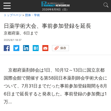
Jump
to
2026年8月9日（日）
navigation
トップページ
>
団体・学術
日薬学術大会、事前参加登録を延長
京都府薬、6日まで
2025/8/1 18:37
保存
京都府薬剤師会は1日、10月12～13日に国立京都
国際会館で開催する第58回日本薬剤師会学術大会に
ついて、7月31日までだった事前参加登録期間を8月
6日まで延長すると発表した。事前登録の参加費は1
万...