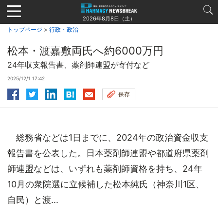
Jump
to
2026年8月8日（土）
navigation
トップページ
>
行政・政治
松本・渡嘉敷両氏へ約6000万円
24年収支報告書、薬剤師連盟が寄付など
2025/12/1 17:42
保存
総務省などは1日までに、2024年の政治資金収支
報告書を公表した。日本薬剤師連盟や都道府県薬剤
師連盟などは、いずれも薬剤師資格を持ち、24年
10月の衆院選に立候補した松本純氏（神奈川1区、
自民）と渡...