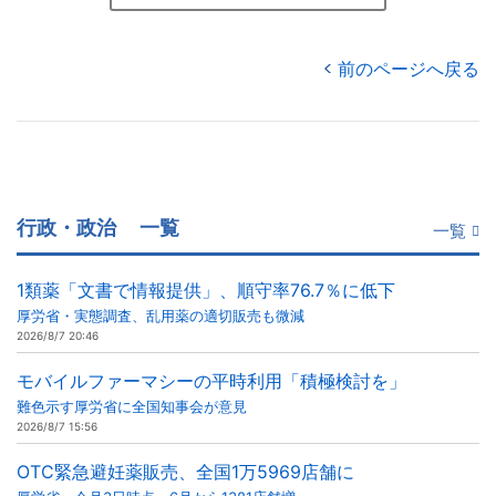
前のページへ戻る
行政・政治
一覧
一覧
1類薬「文書で情報提供」、順守率76.7％に低下
厚労省・実態調査、乱用薬の適切販売も微減
2026/8/7 20:46
モバイルファーマシーの平時利用「積極検討を」
難色示す厚労省に全国知事会が意見
2026/8/7 15:56
OTC緊急避妊薬販売、全国1万5969店舗に