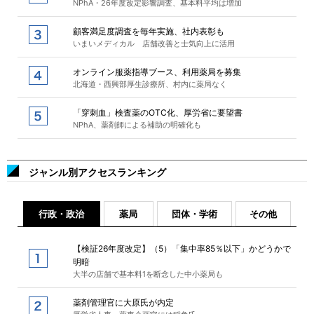
NPhA・26年度改定影響調査、基本料平均は増加
顧客満足度調査を毎年実施、社内表彰も
いまいメディカル 店舗改善と士気向上に活用
オンライン服薬指導ブース、利用薬局を募集
北海道・西興部厚生診療所、村内に薬局なく
「穿刺血」検査薬のOTC化、厚労省に要望書
NPhA、薬剤師による補助の明確化も
ジャンル別アクセスランキング
行政・政治
薬局
団体・学術
その他
【検証26年度改定】（5）「集中率85％以下」かどうかで
明暗
大半の店舗で基本料1を断念した中小薬局も
薬剤管理官に大原氏が内定