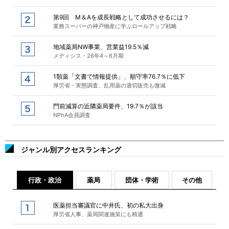
第9回 M＆Aを成長戦略として成功させるには？
業務スーパーの神戸物産に学ぶロールアップ戦略
地域薬局NW事業、営業益19.5％減
メディシス・26年4～6月期
1類薬「文書で情報提供」、順守率76.7％に低下
厚労省・実態調査、乱用薬の適切販売も微減
門前減算の近隣薬局要件、19.7％が該当
NPhA会員調査
ジャンル別アクセスランキング
行政・政治
薬局
団体・学術
その他
医薬担当審議官に中井氏、初の私大出身
厚労省人事、薬局関連施策にも精通