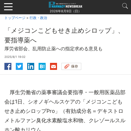
Jump
to
2026年8月9日（日）
navigation
トップページ
>
行政・政治
「メジコンこどもせき止めシロップ」、
要指導薬へ
厚労省部会、乱用防止薬への指定求める意見も
2025/8/1 19:02
保存
厚生労働省の薬事審議会要指導・一般用医薬品部
会は1日、シオノギヘルスケアの「メジコンこども
せき止めシロップPro」（有効成分名＝デキストロ
メトルファン臭化水素酸塩水和物、クレゾールスル
ホン酸カリウム...