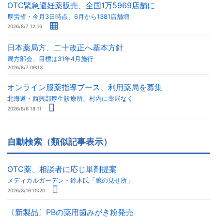
OTC緊急避妊薬販売、全国1万5969店舗に
厚労省・今月3日時点、6月から1381店舗増
2026/8/7 12:16
日本薬局方、二十改正へ基本方針
局方部会、目標は31年4月施行
2026/8/7 09:13
オンライン服薬指導ブース、利用薬局を募集
北海道・西興部厚生診療所、村内に薬局なく
2026/8/6 18:11
自動検索（類似記事表示）
OTC薬、相談者に応じ単剤提案
メディカルガーデン・鈴木氏「腕の見せ所」
2026/3/16 15:20
〔新製品〕PBの薬用歯みがき粉発売