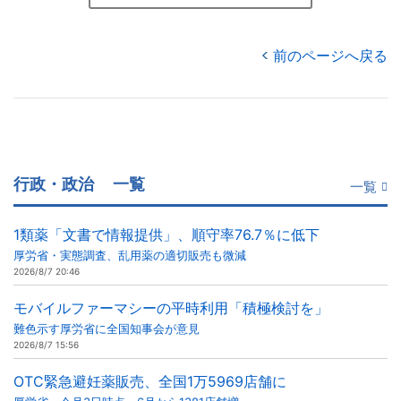
前のページへ戻る
行政・政治
一覧
一覧
1類薬「文書で情報提供」、順守率76.7％に低下
厚労省・実態調査、乱用薬の適切販売も微減
2026/8/7 20:46
モバイルファーマシーの平時利用「積極検討を」
難色示す厚労省に全国知事会が意見
2026/8/7 15:56
OTC緊急避妊薬販売、全国1万5969店舗に