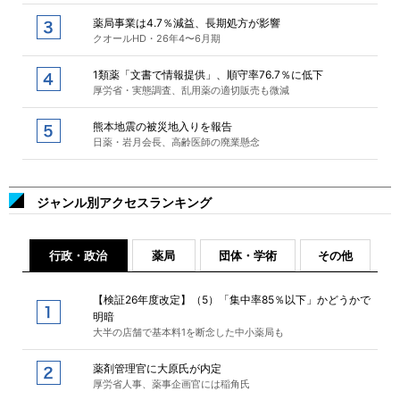
薬局事業は4.7％減益、長期処方が影響
クオールHD・26年4〜6月期
1類薬「文書で情報提供」、順守率76.7％に低下
厚労省・実態調査、乱用薬の適切販売も微減
熊本地震の被災地入りを報告
日薬・岩月会長、高齢医師の廃業懸念
ジャンル別アクセスランキング
行政・政治
薬局
団体・学術
その他
【検証26年度改定】（5）「集中率85％以下」かどうかで
明暗
大半の店舗で基本料1を断念した中小薬局も
薬剤管理官に大原氏が内定
厚労省人事、薬事企画官には稲角氏