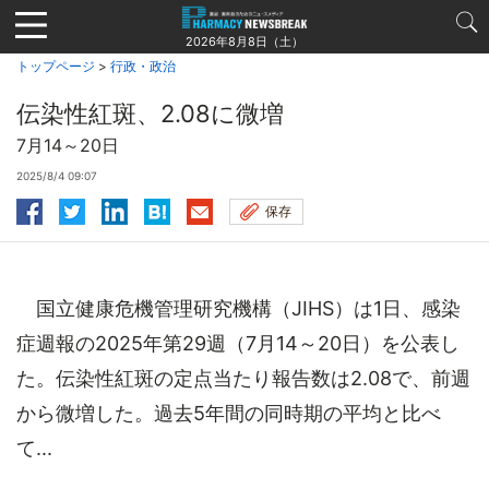
Jump
to
2026年8月8日（土）
navigation
トップページ
>
行政・政治
伝染性紅斑、2.08に微増
7月14～20日
2025/8/4 09:07
保存
国立健康危機管理研究機構（JIHS）は1日、感染
症週報の2025年第29週（7月14～20日）を公表し
た。伝染性紅斑の定点当たり報告数は2.08で、前週
から微増した。過去5年間の同時期の平均と比べ
て...