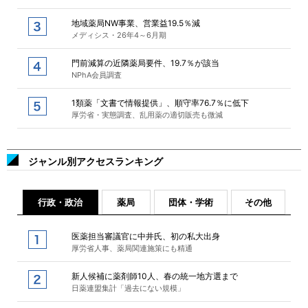
地域薬局NW事業、営業益19.5％減
メディシス・26年4～6月期
門前減算の近隣薬局要件、19.7％が該当
NPhA会員調査
1類薬「文書で情報提供」、順守率76.7％に低下
厚労省・実態調査、乱用薬の適切販売も微減
ジャンル別アクセスランキング
行政・政治
薬局
団体・学術
その他
医薬担当審議官に中井氏、初の私大出身
厚労省人事、薬局関連施策にも精通
新人候補に薬剤師10人、春の統一地方選まで
日薬連盟集計「過去にない規模」