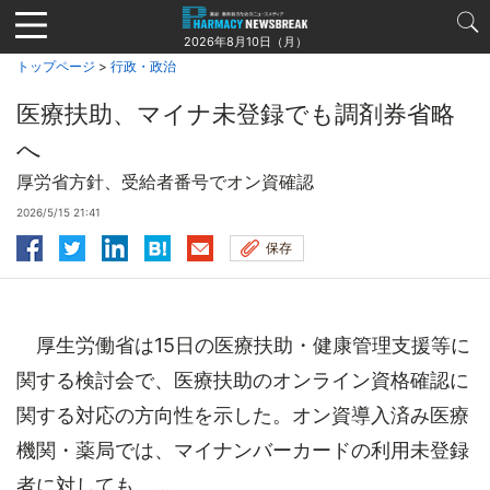
Jump
to
2026年8月10日（月）
navigation
トップページ
>
行政・政治
医療扶助、マイナ未登録でも調剤券省略
へ
厚労省方針、受給者番号でオン資確認
2026/5/15 21:41
保存
厚生労働省は15日の医療扶助・健康管理支援等に
関する検討会で、医療扶助のオンライン資格確認に
関する対応の方向性を示した。オン資導入済み医療
機関・薬局では、マイナンバーカードの利用未登録
者に対しても、...