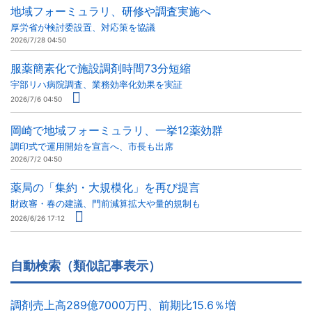
地域フォーミュラリ、研修や調査実施へ
厚労省が検討委設置、対応策を協議
2026/7/28 04:50
服薬簡素化で施設調剤時間73分短縮
宇部リハ病院調査、業務効率化効果を実証
2026/7/6 04:50
岡崎で地域フォーミュラリ、一挙12薬効群
調印式で運用開始を宣言へ、市長も出席
2026/7/2 04:50
薬局の「集約・大規模化」を再び提言
財政審・春の建議、門前減算拡大や量的規制も
2026/6/26 17:12
自動検索（類似記事表示）
調剤売上高289億7000万円、前期比15.6％増