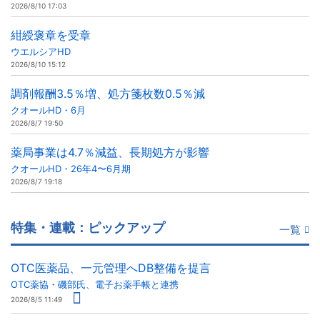
2026/8/10 17:03
紺綬褒章を受章
ウエルシアHD
2026/8/10 15:12
調剤報酬3.5％増、処方箋枚数0.5％減
クオールHD・6月
2026/8/7 19:50
薬局事業は4.7％減益、長期処方が影響
クオールHD・26年4〜6月期
2026/8/7 19:18
特集・連載：ピックアップ
一覧
OTC医薬品、一元管理へDB整備を提言
OTC薬協・磯部氏、電子お薬手帳と連携
2026/8/5 11:49