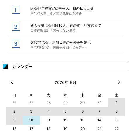
医薬担当審議官に中井氏、初の私大出身
厚労省人事、薬局関連施策にも精通
新人候補に薬剤師10人、春の統一地方選まで
日薬連盟集計「過去にない規模」
OTC類似薬、追加負担の例外を明確化
厚労省検討会、医療保険部会に報告へ
カレンダー
2026年 8月
日
月
火
水
木
金
土
26
27
28
29
30
31
1
2
3
4
5
6
7
8
9
10
11
12
13
14
15
16
17
18
19
20
21
22