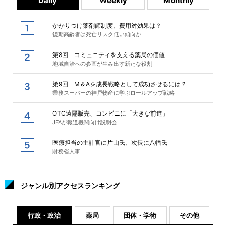
Daily
Weekly
Monthly
かかりつけ薬剤師制度、費用対効果は？
後期高齢者は死亡リスク低い傾向か
第8回 コミュニティを支える薬局の価値
地域自治への参画が生み出す新たな役割
第9回 M＆Aを成長戦略として成功させるには？
業務スーパーの神戸物産に学ぶロールアップ戦略
OTC遠隔販売、コンビニに「大きな前進」
JFAが報道機関向け説明会
医療担当の主計官に片山氏、次長に八幡氏
財務省人事
ジャンル別アクセスランキング
行政・政治
薬局
団体・学術
その他