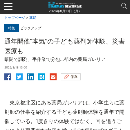
Jump
to
2026年8月10日（月）
navigation
トップページ
>
薬局
特集
ピックアップ
通年開催“本気”の子ども薬剤師体験、災害
医療も
暗闇で調剤、手作業で分包…都内の薬局ガレリア
2025/8/18 13:00
保存
東京都北区にある薬局ガレリアは、小学生らに薬
剤師の仕事を紹介する子ども薬剤師体験を通年で開
催している。1度きりの体験ではなく、回を追うご