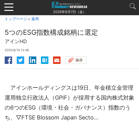
Jump
to
2026年8月7日（金）
navigation
トップページ
>
薬局
5つのESG指数構成銘柄に選定
アインHD
2025/8/19 12:48
保存
アインホールディングスは19日、年金積立金管理
運用独立行政法人（GPIF）が採用する国内株式対象
の6つのESG（環境・社会・ガバナンス）指数のう
ち、▽FTSE Blossom Japan Secto...