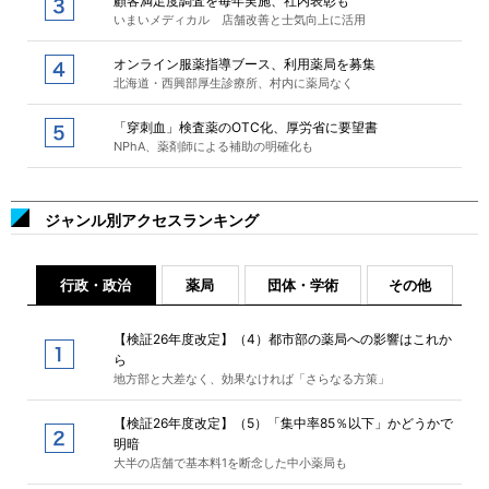
顧客満足度調査を毎年実施、社内表彰も
いまいメディカル 店舗改善と士気向上に活用
オンライン服薬指導ブース、利用薬局を募集
北海道・西興部厚生診療所、村内に薬局なく
「穿刺血」検査薬のOTC化、厚労省に要望書
NPhA、薬剤師による補助の明確化も
ジャンル別アクセスランキング
行政・政治
薬局
団体・学術
その他
【検証26年度改定】（4）都市部の薬局への影響はこれか
ら
地方部と大差なく、効果なければ「さらなる方策」
【検証26年度改定】（5）「集中率85％以下」かどうかで
明暗
大半の店舗で基本料1を断念した中小薬局も