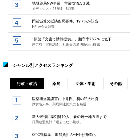
地域薬局NW事業、営業益19.5％減
メディシス・26年4～6月期
門前減算の近隣薬局要件、19.7％が該当
NPhA会員調査
1類薬「文書で情報提供」、順守率76.7％に低下
厚労省・実態調査、乱用薬の適切販売も微減
ジャンル別アクセスランキング
行政・政治
薬局
団体・学術
その他
医薬担当審議官に中井氏、初の私大出身
厚労省人事、薬局関連施策にも精通
新人候補に薬剤師10人、春の統一地方選まで
日薬連盟集計「過去にない規模」
OTC類似薬、追加負担の例外を明確化