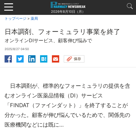
Jump
to
2026年8月10日（月）
navigation
トップページ
>
薬局
日本調剤、フォーミュラリ事業を終了
オンラインDIサービス、顧客伸び悩みで
2025/8/27 04:50
保存
日本調剤が、標準的なフォーミュラリの提供を含
むオンライン医薬品情報（DI）サービス
「FINDAT（ファインダット）」を終了することが
分かった。顧客が伸び悩んでいるためで、関係先の
医療機関などには既に...