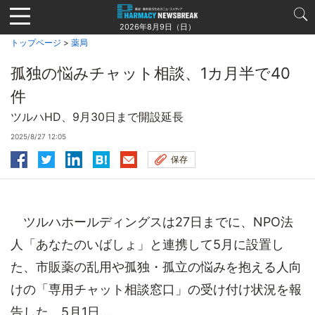
Jump
to
2026年8月9日（日）
navigation
トップページ
>
薬局
孤独の悩みチャット相談、1カ月半で40
件
ツルハHD、9月30日まで開設延長
2025/8/27 12:05
保存
ツルハホールディングスは27日までに、NPO法
人「あなたのいばしょ」と連携して5月に設置し
た、市販薬の乱用や孤独・孤立の悩みを抱える人向
けの「専用チャット相談窓口」の受け付け状況を報
告した。5月1日...