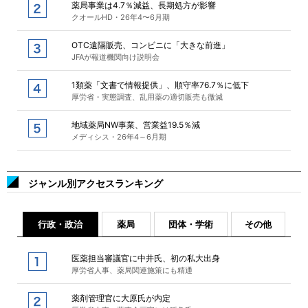
薬局事業は4.7％減益、長期処方が影響
クオールHD・26年4〜6月期
OTC遠隔販売、コンビニに「大きな前進」
JFAが報道機関向け説明会
1類薬「文書で情報提供」、順守率76.7％に低下
厚労省・実態調査、乱用薬の適切販売も微減
地域薬局NW事業、営業益19.5％減
メディシス・26年4～6月期
ジャンル別アクセスランキング
行政・政治
薬局
団体・学術
その他
医薬担当審議官に中井氏、初の私大出身
厚労省人事、薬局関連施策にも精通
薬剤管理官に大原氏が内定