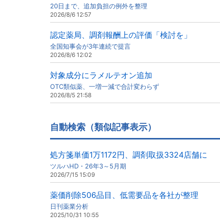
20日まで、追加負担の例外を整理
2026/8/6 12:57
認定薬局、調剤報酬上の評価「検討を」
全国知事会が3年連続で提言
2026/8/6 12:02
対象成分にラメルテオン追加
OTC類似薬、一増一減で合計変わらず
2026/8/5 21:58
自動検索（類似記事表示）
処方箋単価1万1172円、調剤取扱3324店舗に
ツルハHD・26年3～5月期
2026/7/15 15:09
薬価削除506品目、低需要品を各社が整理
日刊薬業分析
2025/10/31 10:55