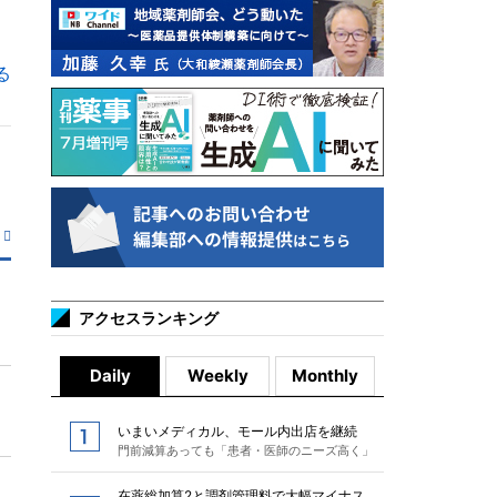
る
アクセスランキング
Daily
Weekly
Monthly
いまいメディカル、モール内出店を継続
門前減算あっても「患者・医師のニーズ高く」
在薬総加算2と調剤管理料で大幅マイナス