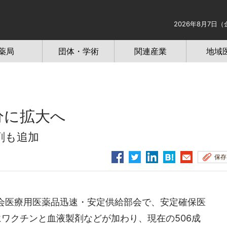
2026年8月7日（
薬局
団体・学術
関連産業
地域
分に拡大へ
剤も追加
保存
会医療用医薬品迅速・安定供給部会で、安定確保医
にワクチンと血液製剤などが加わり、現在の506成