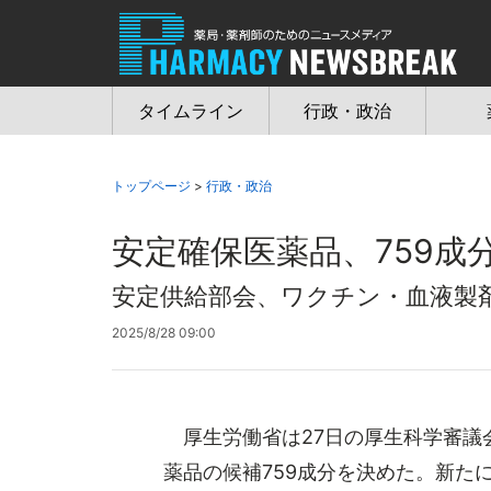
Jump
to
navigation
タイムライン
行政・政治
トップページ
>
行政・政治
安定確保医薬品、759成
安定供給部会、ワクチン・血液製
2025/8/28 09:00
厚生労働省は27日の厚生科学審議
薬品の候補759成分を決めた。新た