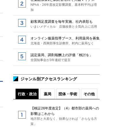
NPhA・26年度改定影響調査、基本料平均は増
加
顧客満足度調査を毎年実施、社内表彰も
いまいメディカル 店舗改善と士気向上に活用
オンライン服薬指導ブース、利用薬局を募集
北海道・西興部厚生診療所、村内に薬局なく
認定薬局、調剤報酬上の評価「検討を」
全国知事会が3年連続で提言
ジャンル別アクセスランキング
行政・政治
薬局
団体・学術
その他
【検証26年度改定】（4）都市部の薬局への
影響はこれから
地方部と大差なく、効果なければ「さらなる方
策」