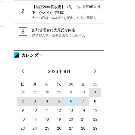
【検証26年度改定】（5）「集中率85％以
下」かどうかで明暗
大半の店舗で基本料1を断念した中小薬局も
薬剤管理官に大原氏が内定
厚労省人事、薬事企画官には稲角氏
カレンダー
2026年 8月
日
月
火
水
木
金
土
26
27
28
29
30
31
1
2
3
4
5
6
7
8
9
10
11
12
13
14
15
16
17
18
19
20
21
22
23
24
25
26
27
28
29