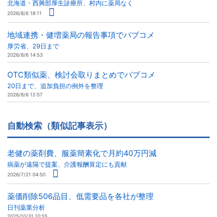
北海道・西興部厚生診療所、村内に薬局なく
2026/8/6 18:11
地域連携・健増薬局の報告事項でパブコメ
厚労省、29日まで
2026/8/6 14:53
OTC類似薬、検討会取りまとめでパブコメ
20日まで、追加負担の例外を整理
2026/8/6 12:57
自動検索（類似記事表示）
老健の薬剤費、服薬簡素化で月約40万円減
病薬が遠隔で提案、介護報酬算定にも貢献
2026/7/21 04:50
薬価削除506品目、低需要品を各社が整理
日刊薬業分析
2025/10/31 10:55