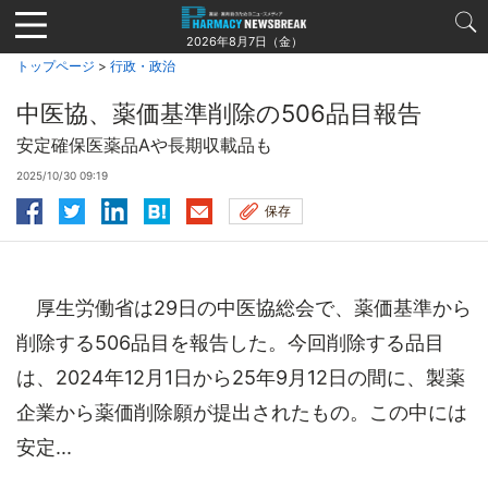
Jump
to
2026年8月7日（金）
navigation
トップページ
>
行政・政治
中医協、薬価基準削除の506品目報告
安定確保医薬品Aや長期収載品も
2025/10/30 09:19
保存
厚生労働省は29日の中医協総会で、薬価基準から
削除する506品目を報告した。今回削除する品目
は、2024年12月1日から25年9月12日の間に、製薬
企業から薬価削除願が提出されたもの。この中には
安定...