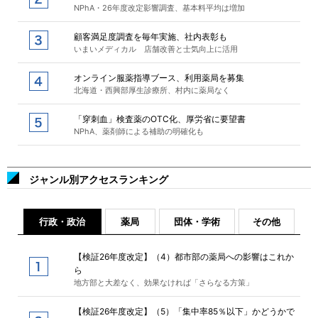
NPhA・26年度改定影響調査、基本料平均は増加
顧客満足度調査を毎年実施、社内表彰も
いまいメディカル 店舗改善と士気向上に活用
オンライン服薬指導ブース、利用薬局を募集
北海道・西興部厚生診療所、村内に薬局なく
「穿刺血」検査薬のOTC化、厚労省に要望書
NPhA、薬剤師による補助の明確化も
ジャンル別アクセスランキング
行政・政治
薬局
団体・学術
その他
【検証26年度改定】（4）都市部の薬局への影響はこれか
ら
地方部と大差なく、効果なければ「さらなる方策」
【検証26年度改定】（5）「集中率85％以下」かどうかで