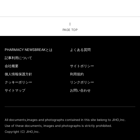
PAGE TOP
PHARMACY NEWSBREAKとは
よくある質問
記事利用について
会社概要
サイトポリシー
個人情報保護方針
利用規約
クッキーポリシー
リンクポリシー
サイトマップ
お問い合わせ
All documents,images and photographs contained in this site belong to JIHO,Inc.
Use of these documents, images and photographs is strictly prohibited.
Copyright (C) JIHO,Inc.