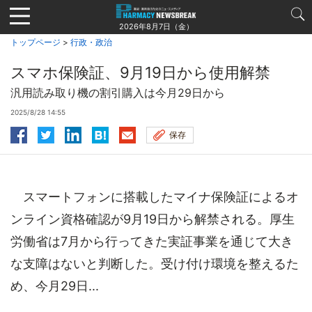
Jump
to
2026年8月7日（金）
navigation
トップページ
>
行政・政治
スマホ保険証、9月19日から使用解禁
汎用読み取り機の割引購入は今月29日から
2025/8/28 14:55
保存
スマートフォンに搭載したマイナ保険証によるオ
ンライン資格確認が9月19日から解禁される。厚生
労働省は7月から行ってきた実証事業を通じて大き
な支障はないと判断した。受け付け環境を整えるた
め、今月29日...