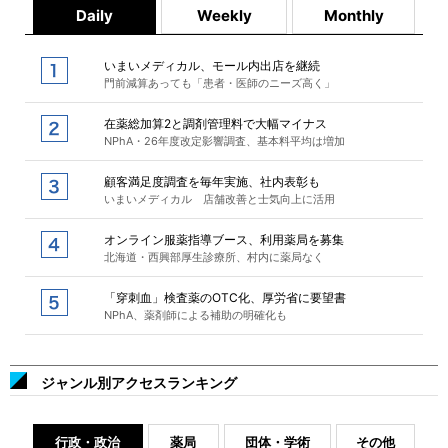
Daily
Weekly
Monthly
いまいメディカル、モール内出店を継続
門前減算あっても「患者・医師のニーズ高く」
在薬総加算2と調剤管理料で大幅マイナス
NPhA・26年度改定影響調査、基本料平均は増加
顧客満足度調査を毎年実施、社内表彰も
いまいメディカル 店舗改善と士気向上に活用
オンライン服薬指導ブース、利用薬局を募集
北海道・西興部厚生診療所、村内に薬局なく
「穿刺血」検査薬のOTC化、厚労省に要望書
NPhA、薬剤師による補助の明確化も
ジャンル別アクセスランキング
行政・政治
薬局
団体・学術
その他