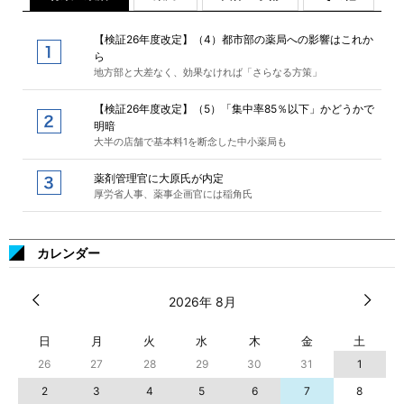
【検証26年度改定】（4）都市部の薬局への影響はこれか
ら
地方部と大差なく、効果なければ「さらなる方策」
【検証26年度改定】（5）「集中率85％以下」かどうかで
明暗
大半の店舗で基本料1を断念した中小薬局も
薬剤管理官に大原氏が内定
厚労省人事、薬事企画官には稲角氏
カレンダー
2026年 8月
日
月
火
水
木
金
土
26
27
28
29
30
31
1
2
3
4
5
6
7
8