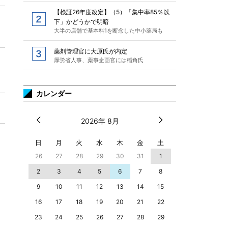
【検証26年度改定】（5）「集中率85％以
下」かどうかで明暗
大半の店舗で基本料1を断念した中小薬局も
薬剤管理官に大原氏が内定
厚労省人事、薬事企画官には稲角氏
カレンダー
2026年 8月
日
月
火
水
木
金
土
26
27
28
29
30
31
1
2
3
4
5
6
7
8
9
10
11
12
13
14
15
16
17
18
19
20
21
22
23
24
25
26
27
28
29