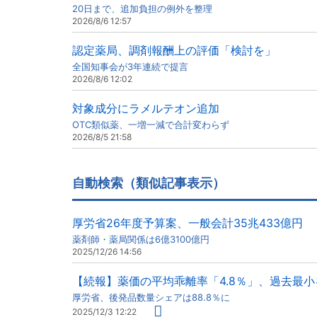
20日まで、追加負担の例外を整理
2026/8/6 12:57
認定薬局、調剤報酬上の評価「検討を」
全国知事会が3年連続で提言
2026/8/6 12:02
対象成分にラメルテオン追加
OTC類似薬、一増一減で合計変わらず
2026/8/5 21:58
自動検索（類似記事表示）
厚労省26年度予算案、一般会計35兆433億円
薬剤師・薬局関係は6億3100億円
2025/12/26 14:56
【続報】薬価の平均乖離率「4.8％」、過去最小
厚労省、後発品数量シェアは88.8％に
2025/12/3 12:22