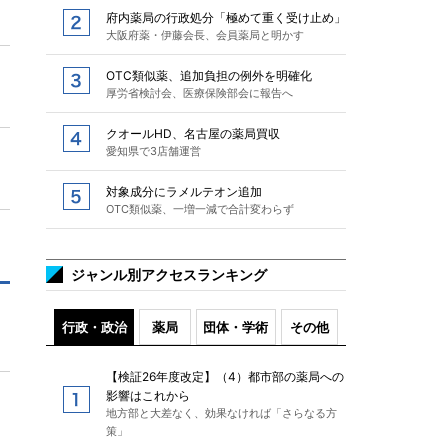
府内薬局の行政処分「極めて重く受け止め」
大阪府薬・伊藤会長、会員薬局と明かす
OTC類似薬、追加負担の例外を明確化
厚労省検討会、医療保険部会に報告へ
クオールHD、名古屋の薬局買収
愛知県で3店舗運営
対象成分にラメルテオン追加
OTC類似薬、一増一減で合計変わらず
ジャンル別アクセスランキング
行政・政治
薬局
団体・学術
その他
【検証26年度改定】（4）都市部の薬局への
影響はこれから
地方部と大差なく、効果なければ「さらなる方
策」