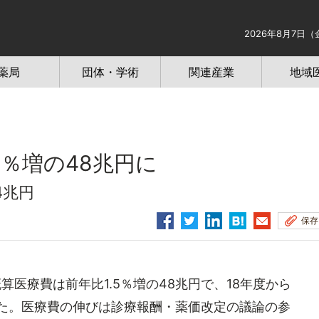
2026年8月7日（
薬局
団体・学術
関連産業
地域
5％増の48兆円に
4兆円
保存
算医療費は前年比1.5％増の48兆円で、18年度から
した。医療費の伸びは診療報酬・薬価改定の議論の参