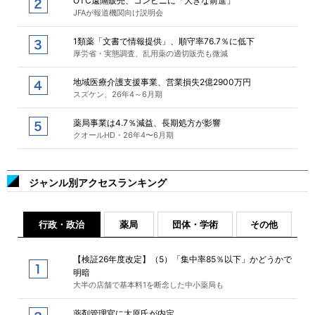
OTC遠隔販売、コンビニに「大きな前進」
JFAが報道機関向け説明会
1類薬「文書で情報提供」、順守率76.7％に低下
厚労省・実態調査、乱用薬の適切販売も微減
地域医療介護支援事業、営業損失2億2900万円
スズケン、26年4～6月期
薬局事業は4.7％減益、長期処方が影響
クオールHD・26年4〜6月期
ジャンル別アクセスランキング
行政・政治
薬局
団体・学術
その他
【検証26年度改定】（5）「集中率85％以下」かどうかで
明暗
大半の店舗で基本料1を断念した中小薬局も
薬剤管理官に大原氏が内定