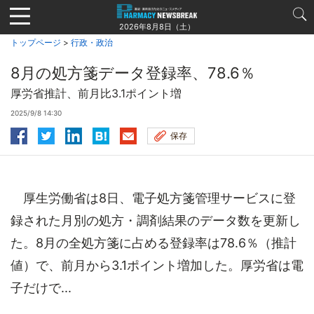
Jump
to
2026年8月8日（土）
navigation
トップページ
>
行政・政治
8月の処方箋データ登録率、78.6％
厚労省推計、前月比3.1ポイント増
2025/9/8 14:30
保存
厚生労働省は8日、電子処方箋管理サービスに登
録された月別の処方・調剤結果のデータ数を更新し
た。8月の全処方箋に占める登録率は78.6％（推計
値）で、前月から3.1ポイント増加した。厚労省は電
子だけで...