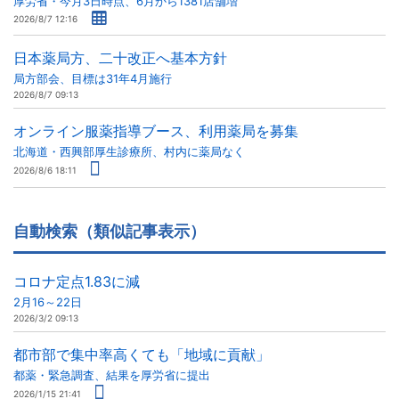
厚労省・今月3日時点、6月から1381店舗増
2026/8/7 12:16
日本薬局方、二十改正へ基本方針
局方部会、目標は31年4月施行
2026/8/7 09:13
オンライン服薬指導ブース、利用薬局を募集
北海道・西興部厚生診療所、村内に薬局なく
2026/8/6 18:11
自動検索（類似記事表示）
コロナ定点1.83に減
2月16～22日
2026/3/2 09:13
都市部で集中率高くても「地域に貢献」
都薬・緊急調査、結果を厚労省に提出
2026/1/15 21:41