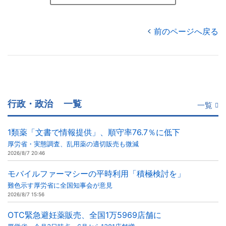
前のページへ戻る
行政・政治
一覧
一覧
1類薬「文書で情報提供」、順守率76.7％に低下
厚労省・実態調査、乱用薬の適切販売も微減
2026/8/7 20:46
モバイルファーマシーの平時利用「積極検討を」
難色示す厚労省に全国知事会が意見
2026/8/7 15:56
OTC緊急避妊薬販売、全国1万5969店舗に