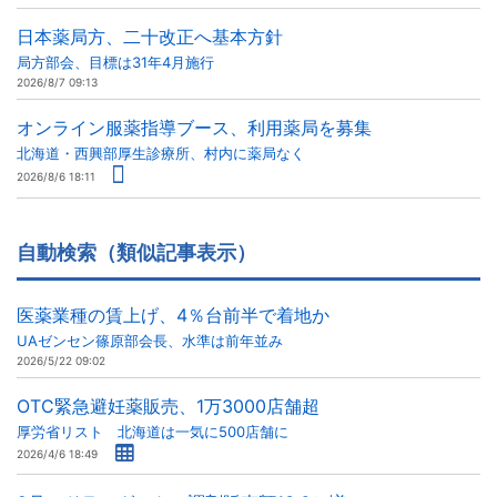
日本薬局方、二十改正へ基本方針
局方部会、目標は31年4月施行
2026/8/7 09:13
オンライン服薬指導ブース、利用薬局を募集
北海道・西興部厚生診療所、村内に薬局なく
2026/8/6 18:11
自動検索（類似記事表示）
医薬業種の賃上げ、4％台前半で着地か
UAゼンセン篠原部会長、水準は前年並み
2026/5/22 09:02
OTC緊急避妊薬販売、1万3000店舗超
厚労省リスト 北海道は一気に500店舗に
2026/4/6 18:49