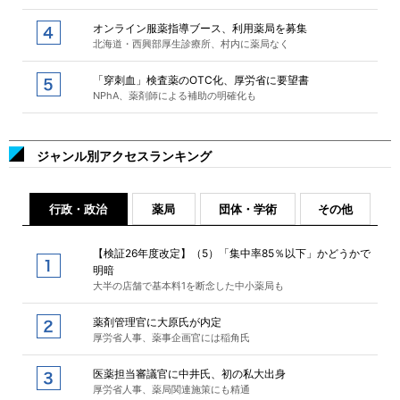
オンライン服薬指導ブース、利用薬局を募集
北海道・西興部厚生診療所、村内に薬局なく
「穿刺血」検査薬のOTC化、厚労省に要望書
NPhA、薬剤師による補助の明確化も
ジャンル別アクセスランキング
行政・政治
薬局
団体・学術
その他
【検証26年度改定】（5）「集中率85％以下」かどうかで
明暗
大半の店舗で基本料1を断念した中小薬局も
薬剤管理官に大原氏が内定
厚労省人事、薬事企画官には稲角氏
医薬担当審議官に中井氏、初の私大出身
厚労省人事、薬局関連施策にも精通