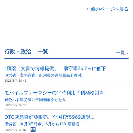
前のページへ戻る
行政・政治
一覧
一覧
1類薬「文書で情報提供」、順守率76.7％に低下
厚労省・実態調査、乱用薬の適切販売も微減
2026/8/7 20:46
モバイルファーマシーの平時利用「積極検討を」
難色示す厚労省に全国知事会が意見
2026/8/7 15:56
OTC緊急避妊薬販売、全国1万5969店舗に
厚労省・今月3日時点、6月から1381店舗増
2026/8/7 12:16