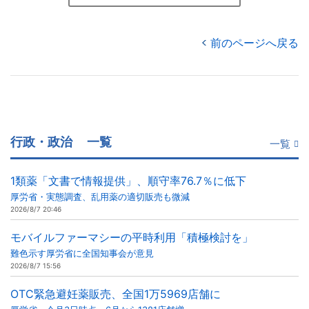
前のページへ戻る
行政・政治
一覧
一覧
1類薬「文書で情報提供」、順守率76.7％に低下
厚労省・実態調査、乱用薬の適切販売も微減
2026/8/7 20:46
モバイルファーマシーの平時利用「積極検討を」
難色示す厚労省に全国知事会が意見
2026/8/7 15:56
OTC緊急避妊薬販売、全国1万5969店舗に