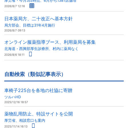
厚労省・今月3日時点、6月から1381店舗増
2026/8/7 12:16
日本薬局方、二十改正へ基本方針
局方部会、目標は31年4月施行
2026/8/7 09:13
オンライン服薬指導ブース、利用薬局を募集
北海道・西興部厚生診療所、村内に薬局なく
2026/8/6 18:11
自動検索（類似記事表示）
車椅子225台を各地の社協に寄贈
ツルハHD
2025/12/16 18:57
薬物乱用防止、特設サイトを公開
厚労省、相談窓口も案内
2025/11/14 16:13