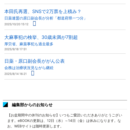
本田氏再選、SNSで2万票を上積み？
日薬連盟の原口副会長が分析「都道府県一つ分」
2025/10/20 15:12
大麻事犯の検挙、30歳未満が7割超
厚労省、麻薬事犯も過去最多
2025/9/18 17:51
日薬・原口副会長ががん公表
会務は治療状況見ながら継続
2025/8/14 16:21
編集部からのお知らせ
【お盆期間中の休刊のお知らせ】いつもご愛読いただきありがとうござい
ます。eBOOKの更新は、12日（水）～14日（金）は休みになります。な
お、WEBサイトは随時更新します。