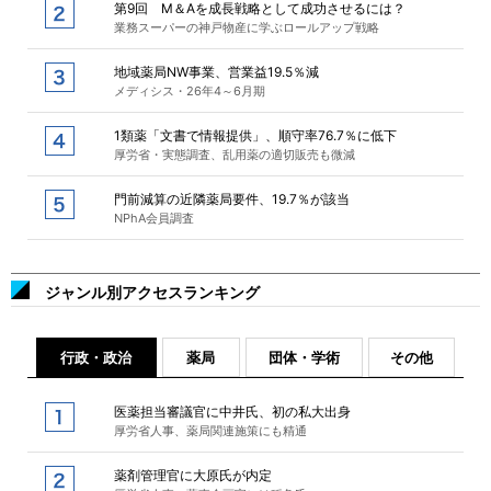
第9回 M＆Aを成長戦略として成功させるには？
業務スーパーの神戸物産に学ぶロールアップ戦略
地域薬局NW事業、営業益19.5％減
メディシス・26年4～6月期
1類薬「文書で情報提供」、順守率76.7％に低下
厚労省・実態調査、乱用薬の適切販売も微減
門前減算の近隣薬局要件、19.7％が該当
NPhA会員調査
ジャンル別アクセスランキング
行政・政治
薬局
団体・学術
その他
医薬担当審議官に中井氏、初の私大出身
厚労省人事、薬局関連施策にも精通
薬剤管理官に大原氏が内定