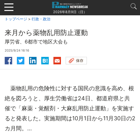
Jump
to
2026年8月9日（日）
navigation
トップページ
>
行政・政治
来月から薬物乱用防止運動
厚労省、6都市で地区大会も
2025/9/24 16:16
保存
薬物乱用の危険性に対する国民の意識を高め、根
絶を図ろうと、厚生労働省は24日、都道府県と共
催で「麻薬・覚醒剤・大麻乱用防止運動」を実施す
ると発表した。実施期間は10月1日から11月30日の2
カ月間。...