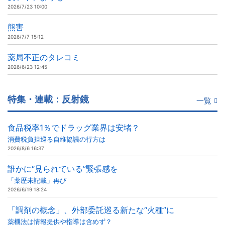
2026/7/23 10:00
熊害
2026/7/7 15:12
薬局不正のタレコミ
2026/6/23 12:45
特集・連載：反射鏡
一覧
食品税率1％でドラッグ業界は安堵？
消費税負担巡る自維協議の行方は
2026/8/6 16:37
誰かに“見られている”緊張感を
「薬歴未記載」再び
2026/6/19 18:24
「調剤の概念」、外部委託巡る新たな“火種”に
薬機法は情報提供や指導は含めず？