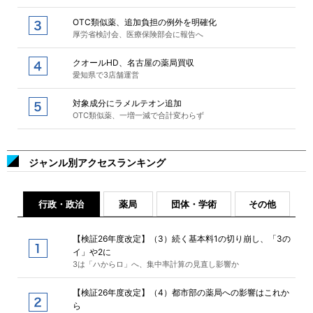
OTC類似薬、追加負担の例外を明確化
厚労省検討会、医療保険部会に報告へ
クオールHD、名古屋の薬局買収
愛知県で3店舗運営
対象成分にラメルテオン追加
OTC類似薬、一増一減で合計変わらず
ジャンル別アクセスランキング
行政・政治
薬局
団体・学術
その他
【検証26年度改定】（3）続く基本料1の切り崩し、「3の
イ」や2に
3は「ハからロ」へ、集中率計算の見直し影響か
【検証26年度改定】（4）都市部の薬局への影響はこれか
ら