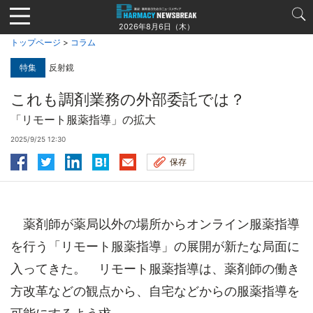
Jump
to
2026年8月6日（木）
navigation
トップページ
>
コラム
特集
反射鏡
これも調剤業務の外部委託では？
「リモート服薬指導」の拡大
2025/9/25 12:30
保存
薬剤師が薬局以外の場所からオンライン服薬指導
を行う「リモート服薬指導」の展開が新たな局面に
入ってきた。 リモート服薬指導は、薬剤師の働き
方改革などの観点から、自宅などからの服薬指導を