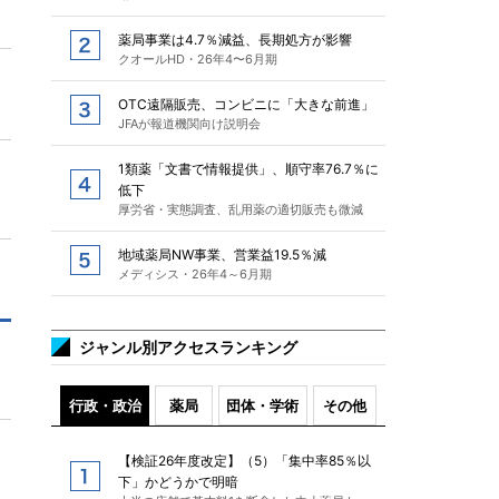
薬局事業は4.7％減益、長期処方が影響
クオールHD・26年4〜6月期
OTC遠隔販売、コンビニに「大きな前進」
JFAが報道機関向け説明会
1類薬「文書で情報提供」、順守率76.7％に
低下
厚労省・実態調査、乱用薬の適切販売も微減
地域薬局NW事業、営業益19.5％減
メディシス・26年4～6月期
ジャンル別アクセスランキング
行政・政治
薬局
団体・学術
その他
【検証26年度改定】（5）「集中率85％以
下」かどうかで明暗