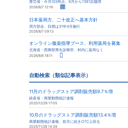
厚労省・今月3日時点、6月から1381店舗増
2026/8/7 12:16
日本薬局方、二十改正へ基本方針
局方部会、目標は31年4月施行
2026/8/7 09:13
オンライン服薬指導ブース、利用薬局を募集
北海道・西興部厚生診療所、村内に薬局なく
2026/8/6 18:11
自動検索（類似記事表示）
11月のドラッグストア調剤販売額9.7％増
経産省・商業動態統計速報
2025/12/26 17:05
10月のドラッグストア調剤販売額13.4％増
商業動態統計速報、前月に続きOTC上回る
2025/11/28 14:39