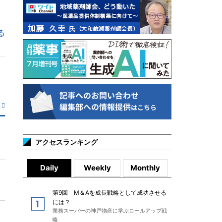
る
アクセスランキング
Daily
Weekly
Monthly
第9回 M＆Aを成長戦略として成功させる
には？
業務スーパーの神戸物産に学ぶロールアップ戦
略