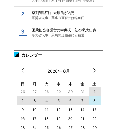
大半の店舗で基本料1を断念した中小薬局も
薬剤管理官に大原氏が内定
厚労省人事、薬事企画官には稲角氏
医薬担当審議官に中井氏、初の私大出身
厚労省人事、薬局関連施策にも精通
カレンダー
2026年 8月
日
月
火
水
木
金
土
26
27
28
29
30
31
1
2
3
4
5
6
7
8
9
10
11
12
13
14
15
16
17
18
19
20
21
22
23
24
25
26
27
28
29