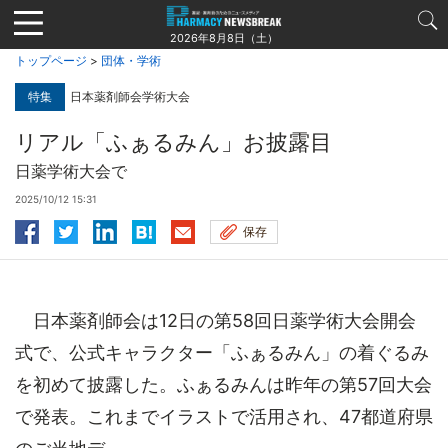
Jump
to
2026年8月8日（土）
navigation
トップページ
>
団体・学術
特集
日本薬剤師会学術大会
リアル「ふぁるみん」お披露目
日薬学術大会で
2025/10/12 15:31
保存
日本薬剤師会は12日の第58回日薬学術大会開会
式で、公式キャラクター「ふぁるみん」の着ぐるみ
を初めて披露した。ふぁるみんは昨年の第57回大会
で発表。これまでイラストで活用され、47都道府県