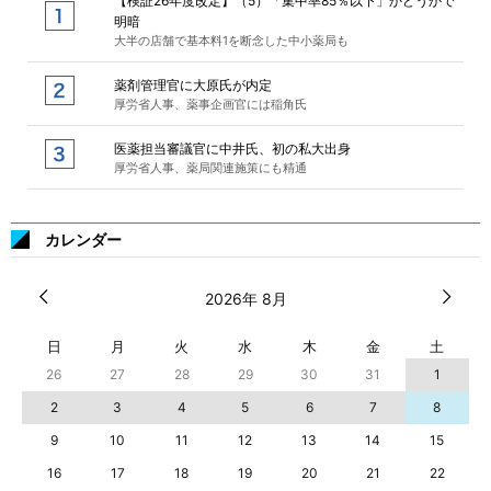
【検証26年度改定】（5）「集中率85％以下」かどうかで
明暗
大半の店舗で基本料1を断念した中小薬局も
薬剤管理官に大原氏が内定
厚労省人事、薬事企画官には稲角氏
医薬担当審議官に中井氏、初の私大出身
厚労省人事、薬局関連施策にも精通
カレンダー
2026年 8月
日
月
火
水
木
金
土
26
27
28
29
30
31
1
2
3
4
5
6
7
8
9
10
11
12
13
14
15
16
17
18
19
20
21
22