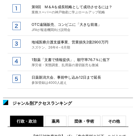
第9回 M＆Aを成長戦略として成功させるには？
業務スーパーの神戸物産に学ぶロールアップ戦略
OTC遠隔販売、コンビニに「大きな前進」
JFAが報道機関向け説明会
地域医療介護支援事業、営業損失2億2900万円
スズケン、26年4～6月期
1類薬「文書で情報提供」、順守率76.7％に低下
厚労省・実態調査、乱用薬の適切販売も微減
日薬新潟大会、事前申し込み12日まで延長
参加登録は4000人超え
ジャンル別アクセスランキング
行政・政治
薬局
団体・学術
その他